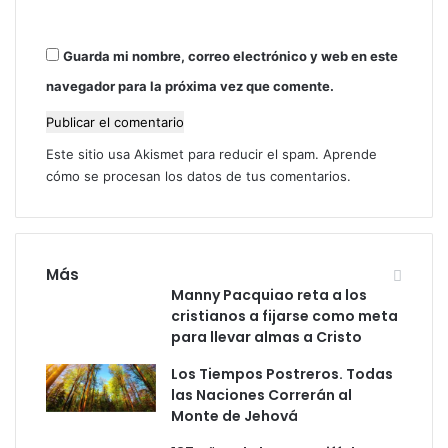
n
a
o
b
.
Guarda mi nombre, correo electrónico y web en este
i
U
t
navegador para la próxima vez que comente.
n
a
a
m
J
o
o
Este sitio usa Akismet para reducir el spam.
Aprende
s
r
cómo se procesan los datos de tus comentarios.
n
a
d
a
Más
d
Manny Pacquiao reta a los
e
cristianos a fijarse como meta
R
para llevar almas a Cristo
e
f
Los Tiempos Postreros. Todas
l
las Naciones Correrán al
e
Monte de Jehová
x
i