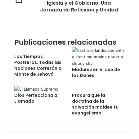
Iglesia y el Gobierno. Una
e
r
r
r
Jornada de Reflexión y Unidad
e
t
l
o
a
a
e
l
p
l
e
a
e
c
Publicaciones relacionadas
z
c
i
y
t
e
l
Los Tiempos
r
n
a
Postreros. Todas las
ó
d
p
Naciones Correrán al
Madurez en el Uso de
n
o
Monte de Jehová
r
los Dones
i
l
o
c
o
s
o
s
p
Dios Perfecciona al
Procura que la
L
e
Llamado
doctrina de la
a
r
salvación moldee tu
z
evangelismo
i
o
d
s
a
e
d
n