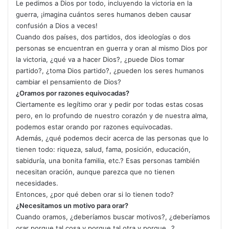
Le pedimos a Dios por todo, incluyendo la victoria en la
guerra, ¡imagina cuántos seres humanos deben causar
confusión a Dios a veces!
Cuando dos países, dos partidos, dos ideologías o dos
personas se encuentran en guerra y oran al mismo Dios por
la victoria, ¿qué va a hacer Dios?, ¿puede Dios tomar
partido?, ¿toma Dios partido?, ¿pueden los seres humanos
cambiar el pen­samiento de Dios?
¿Oramos por razones equivocadas?
Ciertamente es legítimo orar y pedir por todas estas cosas
pero, en lo profundo de nuestro corazón y de nuestra alma,
podemos estar orando por razones equivocadas.
Además, ¿qué podemos decir acerca de las perso­nas que lo
tienen todo: riqueza, salud, fama, posición, educación,
sabiduría, una bonita familia, etc.? Esas per­sonas también
necesitan oración, aunque parezca que no tienen
necesidades.
Entonces, ¿por qué deben orar si lo tienen todo?
¿Necesitamos un motivo para orar?
Cuando oramos, ¿deberíamos buscar motivos?, ¿debe­ríamos
orar porque tal cosa y porque tal otra y por­que…?,