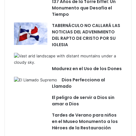
137 Años de la Torre Eiffel: Un
ó
Monumento que Desafía el
n
Tiempo
y
U
TABERNÁCULO NO CALLARÁ LAS
n
NOTICIAS DEL ADVENIMIENTO
i
DEL RAPTO DE CRISTO POR SU
d
IGLESIA
a
d
Madurez en el Uso de los Dones
Dios Perfecciona al
Llamado
El peligro de servir a Dios sin
amar a Dios
Tardes de Verano para niños
en el Museo Monumento a los
Héroes de la Restauración