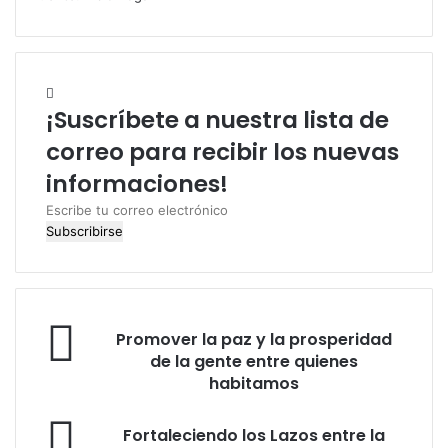
¡Suscríbete a nuestra lista de
correo para recibir los nuevas
informaciones!
E
s
c
r
i
b
P
e
Promover la paz y la prosperidad
r
t
de la gente entre quienes
o
u
habitamos
m
c
o
o
F
Fortaleciendo los Lazos entre la
v
r
o