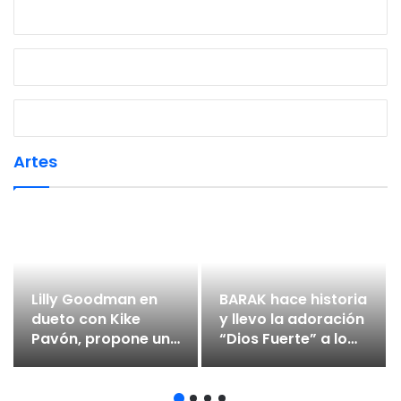
Artes
Lilly Goodman en
BARAK hace historia
dueto con Kike
y llevo la adoración
Pavón, propone una
“Dios Fuerte” a lo
mirada directa al
mas alto en
sacrificio de Jesús
Premios Soberano