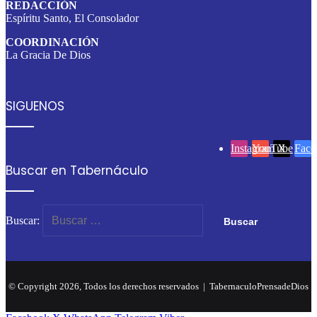
REDACCIÓN
Espíritu Santo, El Consolador
COORDINACIÓN
La Gracia De Dios
SIGUENOS
Instagram
YouTube
X
Face
Buscar en Tabernáculo
Buscar:
© Copyright 2026, Todos los derechos reservados |
TabernaculoPrensadeDios