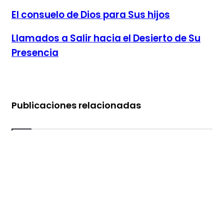
El consuelo de Dios para Sus hijos
El consuelo de Dios para Sus hijos
Llamados a Salir hacia el Desierto de Su Presencia
Llamados a Salir hacia el Desierto de Su
Presencia
Publicaciones relacionadas