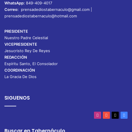
WhatsApp:
849-409-4017
Correo:
prensadediostabernaculo@gmail.com
|
prensadediostabernaculo@hotmail.com
PRESIDENTE
Nuestro Padre Celestial
VICEPRESIDENTE
Jesucristo Rey De Reyes
REDACCIÓN
Espíritu Santo, El Consolador
COORDINACIÓN
La Gracia De Dios
SIGUENOS
Instagram
YouTube
X
Fac
Buscar en Tabernáculo