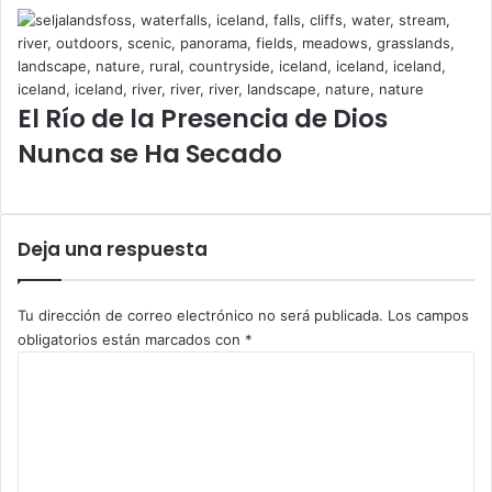
z
d
e
l
o
El Río de la Presencia de Dios
s
Nunca se Ha Secado
n
u
e
v
Deja una respuesta
o
s
t
i
Tu dirección de correo electrónico no será publicada.
Los campos
e
obligatorios están marcados con
*
m
C
p
o
o
m
s
e
n
t