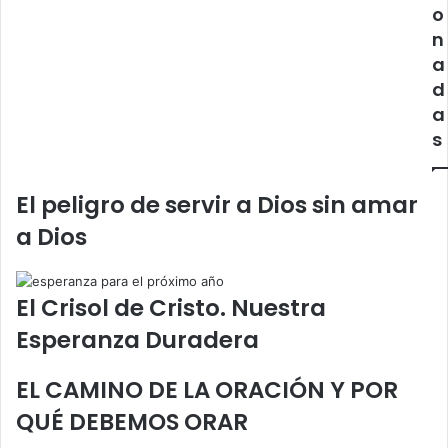
o
m
d
n
a
a
a
.
h
a
d
L
c
a
a
i
s
r
a
á
t
p
i
El peligro de servir a Dios sin amar
i
a Dios
d
a
i
n
El Crisol de Cristo. Nuestra
m
Esperanza Duradera
e
d
i
EL CAMINO DE LA ORACIÓN Y POR
a
QUÉ DEBEMOS ORAR
t
e