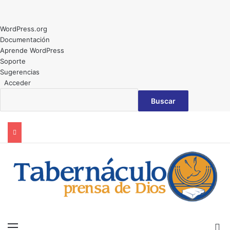
Acerca
WordPress.org
de
Documentación
WordPress
Aprende WordPress
Soporte
Sugerencias
Acceder
Buscar
Menú
B