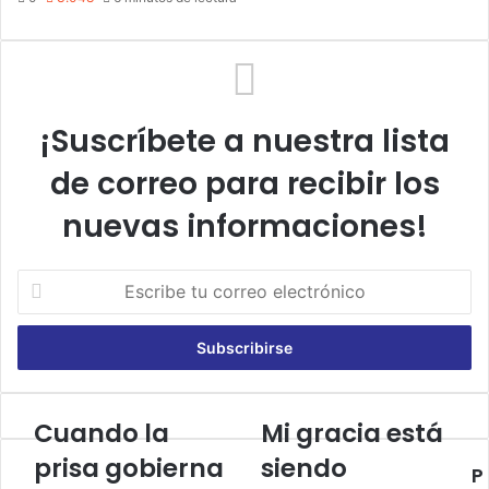
¡Suscríbete a nuestra lista
de correo para recibir los
nuevas informaciones!
E
s
c
r
i
b
e
Cuando la
Mi gracia está
C
M
t
u
i
prisa gobierna
siendo
u
P
a
g
c