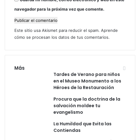
d
a
navegador para la próxima vez que comente.
e
l
z
d
a
e
Este sitio usa Akismet para reducir el spam.
Aprende
l
cómo se procesan los datos de tus comentarios.
o
s
o
b
r
Más
e
Tardes de Verano para niños
n
en el Museo Monumento a los
a
Héroes de la Restauración
t
u
Procura que la doctrina de la
r
salvación moldee tu
a
evangelismo
l
La Humildad que Evita las
Contiendas