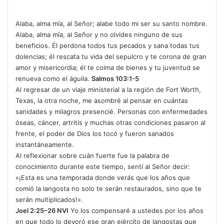
Alaba, alma mía, al Señor; alabe todo mi ser su santo nombre.
Alaba, alma mía, al Señor y no olvides ninguno de sus
beneficios. Él perdona todos tus pecados y sana todas tus
dolencias; él rescata tu vida del sepulcro y te corona de gran
amor y misericordia; él te colma de bienes y tu juventud se
renueva como el águila.
Salmos 103:1-5
Al regresar de un viaje ministerial a la región de Fort Worth,
Texas, la otra noche, me asombré al pensar en cuántas
sanidades y milagros presencié. Personas con enfermedades
óseas, cáncer, artritis y muchas otras condiciones pasaron al
frente, el poder de Dios los tocó y fueron sanados
instantáneamente.
Al reflexionar sobre cuán fuerte fue la palabra de
conocimiento durante este tiempo, sentí al Señor decir:
«¡Esta es una temporada donde verás que los años que
comió la langosta no solo te serán restaurados, sino que te
serán multiplicados!».
Joel 2:25–26 NVI
Yo los compensaré a ustedes por los años
en que todo lo devoró ese gran ejército de langostas que