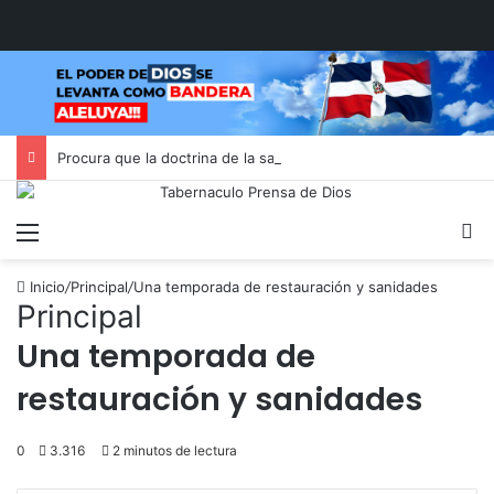
Procura que la doctrina de la salvación moldee tu evangelismo
Menú
B
Inicio
/
Principal
/
Una temporada de restauración y sanidades
Principal
Una temporada de
restauración y sanidades
0
3.316
2 minutos de lectura