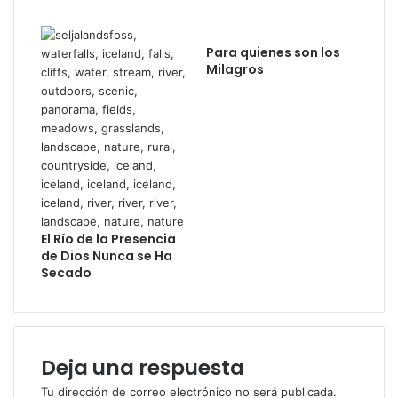
o
c
c
l
o
o
o
r
Para quienes son los
r
a
Milagros
.
z
s
ó
i
n
n
d
o
e
u
l
s
c
é
r
m
e
El Río de la Presencia
o
de Dios Nunca se Ha
y
s
Secado
e
l
n
o
t
c
e
o
h
m
Deja una respuesta
a
o
c
Tu dirección de correo electrónico no será publicada.
u