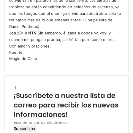
conviertan en plataformas de lanzamiento. Las piedras de
tropiezo se están convirtiendo en peldaños de ascenso, ya
que los fuegos que el enemigo envió para destruirte solo te
refinaron más de lo que estabas antes. (Una palabra de
Daniel Pontious)
Job 23:10 NTV
Sin embargo, él sabe a dónde yo voy; y
cuando me ponga a prueba, saldré tan puro como el oro.
Con amor y oraciones,
Fuente:
Magie de Cano
¡Suscríbete a nuestra lista de
correo para recibir los nuevas
informaciones!
E
s