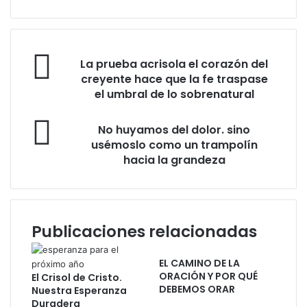
c
r
i
b
L
e
La prueba acrisola el corazón del
a
t
creyente hace que la fe traspase
p
u
el umbral de lo sobrenatural
r
c
u
o
N
No huyamos del dolor. sino
e
r
o
usémoslo como un trampolín
b
r
h
a
hacia la grandeza
e
u
a
o
y
c
e
a
r
l
m
i
e
o
Publicaciones relacionadas
s
c
s
o
t
d
l
EL CAMINO DE LA
r
e
a
ORACIÓN Y POR QUÉ
El Crisol de Cristo.
ó
l
e
DEBEMOS ORAR
Nuestra Esperanza
n
d
l
Duradera
i