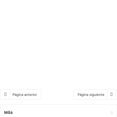
Caminos Misteriosos
0
951
Página anterior
Página siguiente
Más