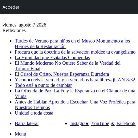
Acceder
viernes, agosto 7 2026
Reflexiones
Tardes de Verano para niños en el Museo Monumento a los
Héroes de la Restauración
Procura que la doctrina de la salvación moldee tu evangelismo
La Humildad que Evita las Contiendas
El Mundo Moderno No Quiere Saber de la Verdad del
Triunfo Final
El Crisol de Cristo. Nuestra Esperanza Duradera
Y conoceréis la verdad, y la verdad os hará libres- jUAN 8-32
Todo está a punto de cambiar
La Ofrenda de Paz: La Fe y la Esperanza en el Clamor de una
Viuda
Antes de Hablar, Aprende a Escuchar. Una Voz Profética para
Nuestros Tiempos
Unidad a toda costa
Barra lateral
Instagram
YouTube
X
Facebook
Menú