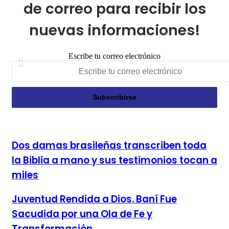
de correo para recibir los
nuevas informaciones!
Escribe tu correo electrónico
Dos damas brasileñas transcriben toda la Biblia a mano y sus
Dos damas brasileñas transcriben toda
testimonios tocan a miles
la Biblia a mano y sus testimonios tocan a
miles
Juventud Rendida a Dios. Baní Fue Sacudida por una Ola de
Juventud Rendida a Dios. Baní Fue
Fe y Transformación
Sacudida por una Ola de Fe y
Transformación