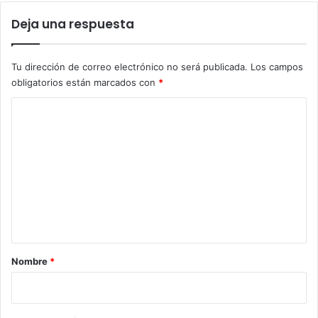
Deja una respuesta
Tu dirección de correo electrónico no será publicada.
Los campos
obligatorios están marcados con
*
C
o
m
e
n
t
a
r
Nombre
*
i
o