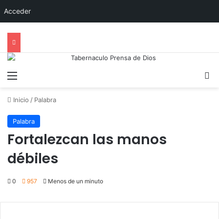
Acceder
Menú
B
Inicio
/
Palabra
Palabra
Fortalezcan las manos
débiles
0
957
Menos de un minuto