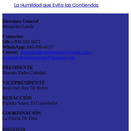
La Humildad que Evita las Contiendas
Directora General
Margarita García
Contactos:
Ofic.:
809-692-6871
WhatsApp:
849-409-4017
Correo:
prensadediostabernaculo@gmail.com
|
prensadediostabernaculo@hotmail.com
PRESIDENTE
Nuestro Padre Celestial
VICEPRESIDENTE
Jesucristo Rey De Reyes
REDACCIÓN
Espíritu Santo, El Consolador
COORDINACIÓN
La Gracia De Dios
SIGUENOS