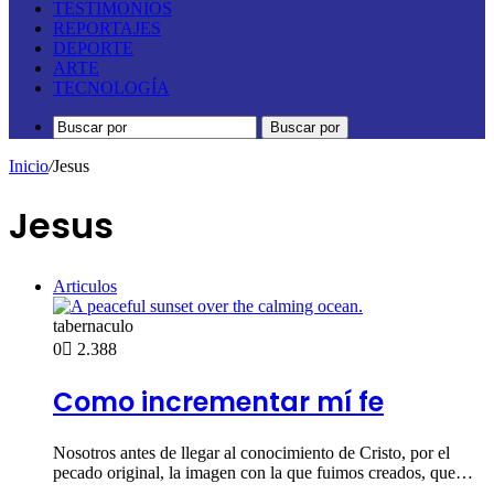
TESTIMONIOS
REPORTAJES
DEPORTE
ARTE
TECNOLOGÍA
Buscar por
Inicio
/
Jesus
Jesus
Articulos
tabernaculo
0
2.388
Como incrementar mí fe
Nosotros antes de llegar al conocimiento de Cristo, por el
pecado original, la imagen con la que fuimos creados, que…