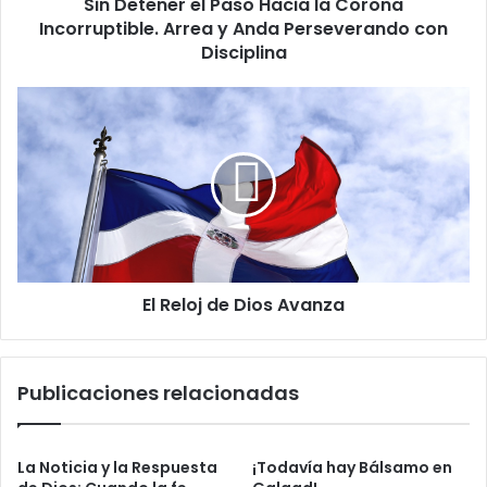
l
Sin Detener el Paso Hacia la Corona
r
e
Incorruptible. Arrea y Anda Perseverando con
e
c
l
Disciplina
t
P
r
a
E
ó
s
l
n
o
R
i
H
e
c
a
l
o
c
o
i
j
a
d
l
e
a
El Reloj de Dios Avanza
D
C
i
o
o
r
s
Publicaciones relacionadas
o
A
n
v
a
a
I
n
La Noticia y la Respuesta
¡Todavía hay Bálsamo en
n
z