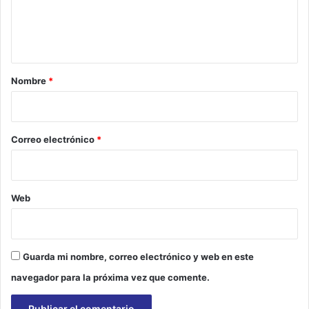
a
n
P
t
e
r
a
s
r
e
Nombre
*
v
i
e
o
r
a
*
Correo electrónico
*
n
d
o
c
Web
o
n
D
i
Guarda mi nombre, correo electrónico y web en este
s
navegador para la próxima vez que comente.
c
i