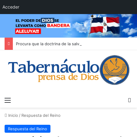
Acceder
Procura que la doctrina de la salvación moldee tu evangelismo
Menú
B
Inicio
/
Respuesta del Reino
Respuesta del Reino