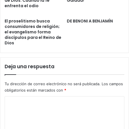
de Dios: Cuando la fe
Galaad!
c
enfrenta el odio
a
o
r
El proselitismo busca
DE BENONI A BENJAMÍN
r
consumidores de religión;
u
el evangelismo forma
p
discípulos para el Reino de
t
Dios
i
b
l
e
Deja una respuesta
.
A
r
Tu dirección de correo electrónico no será publicada.
Los campos
r
obligatorios están marcados con
*
e
C
a
y
o
A
m
n
d
e