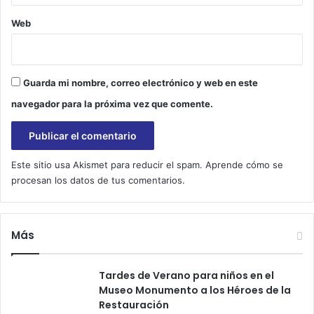
s
e
Web
s
p
i
r
Guarda mi nombre, correo electrónico y web en este
i
navegador para la próxima vez que comente.
t
u
a
l
Este sitio usa Akismet para reducir el spam.
Aprende cómo se
m
procesan los datos de tus comentarios.
e
n
t
e
Más
Tardes de Verano para niños en el
Museo Monumento a los Héroes de la
Restauración