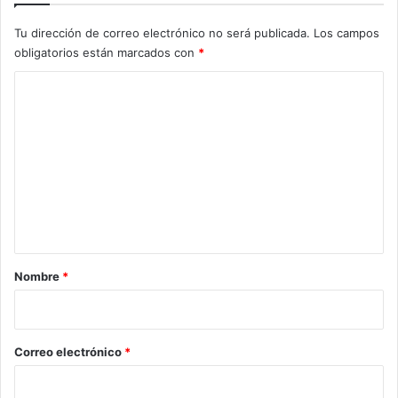
p
e
Tu dirección de correo electrónico no será publicada.
Los campos
r
obligatorios están marcados con
*
a
C
r
n
o
o
m
s
y
e
f
n
o
r
t
t
a
a
r
l
Nombre
*
e
i
c
o
e
r
*
Correo electrónico
*
n
o