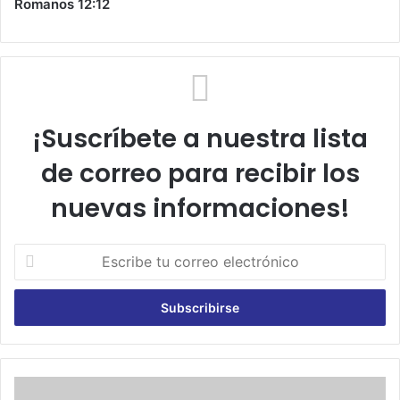
Romanos 12:12
¡Suscríbete a nuestra lista
de correo para recibir los
nuevas informaciones!
E
s
c
r
i
b
e
t
F