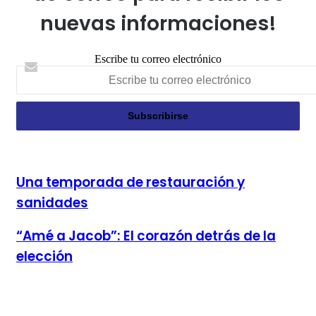
nuevas informaciones!
Escribe tu correo electrónico
Una temporada de restauración y sanidades
Una temporada de restauración y
sanidades
“Amé a Jacob”: El corazón detrás de la elección
“Amé a Jacob”: El corazón detrás de la
elección