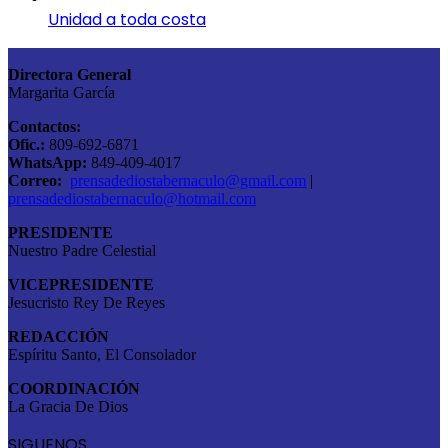
Unidad a toda costa
Directora General
Margarita García
Contactos:
Ofic.:
809-692-6871
WhatsApp:
849-409-4017
Correo:
prensadediostabernaculo@gmail.com
|
prensadediostabernaculo@hotmail.com
PRESIDENTE
Nuestro Padre Celestial
VICEPRESIDENTE
Jesucristo Rey De Reyes
REDACCIÓN
Espíritu Santo, El Consolador
COORDINACIÓN
La Gracia De Dios
SIGUENOS