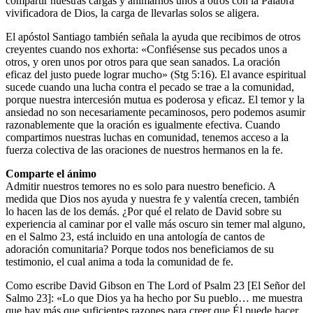
compartir nuestras cargas y animarnos unos a otros con la Palabra
vivificadora de Dios, la carga de llevarlas solos se aligera.
El apóstol Santiago también señala la ayuda que recibimos de otros
creyentes cuando nos exhorta: «Confiésense sus pecados unos a
otros, y oren unos por otros para que sean sanados. La oración
eficaz del justo puede lograr mucho» (Stg 5:16). El avance espiritual
sucede cuando una lucha contra el pecado se trae a la comunidad,
porque nuestra intercesión mutua es poderosa y eficaz. El temor y la
ansiedad no son necesariamente pecaminosos, pero podemos asumir
razonablemente que la oración es igualmente efectiva. Cuando
compartimos nuestras luchas en comunidad, tenemos acceso a la
fuerza colectiva de las oraciones de nuestros hermanos en la fe.
Comparte el ánimo
Admitir nuestros temores no es solo para nuestro beneficio. A
medida que Dios nos ayuda y nuestra fe y valentía crecen, también
lo hacen las de los demás. ¿Por qué el relato de David sobre su
experiencia al caminar por el valle más oscuro sin temer mal alguno,
en el Salmo 23, está incluido en una antología de cantos de
adoración comunitaria? Porque todos nos beneficiamos de su
testimonio, el cual anima a toda la comunidad de fe.
Como escribe David Gibson en The Lord of Psalm 23 [El Señor del
Salmo 23]: «Lo que Dios ya ha hecho por Su pueblo… me muestra
que hay más que suficientes razones para creer que Él puede hacer