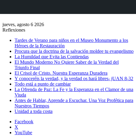
jueves, agosto 6 2026
Reflexiones
Tardes de Verano para niños en el Museo Monumento a los
Héroes de la Restauración
Procura que la doctrina de la salvación moldee tu evangelismo
La Humildad que Evita las Contiendas
El Mundo Moderno No Quiere Saber de la Verdad del
Triunfo Final
El Crisol de Cristo. Nuestra Esperanza Duradera
Y conoceréis la verdad, y la verdad os hará libres- jUAN 8-32
Todo está a punto de cambiar
La Ofrenda de Paz: La Fe y la Esperanza en el Clamor de una
Viuda
Antes de Hablar, Aprende a Escuchar. Una Voz Profética para
Nuestros Tiempos
Unidad a toda costa
Facebook
X
YouTube