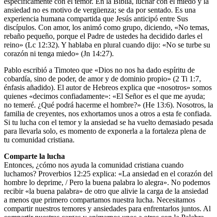
específicamente con el temor. En la Biblia, luchar con el miedo y la
ansiedad no es motivo de vergüenza; se da por sentado. Es una
experiencia humana compartida que Jesús anticipó entre Sus
discípulos. Con amor, los animó como grupo, diciendo, «No temas,
rebaño pequeño, porque el Padre de ustedes ha decidido darles el
reino» (Lc 12:32). Y hablaba en plural cuando dijo: «No se turbe su
corazón ni tenga miedo» (Jn 14:27).
Pablo escribió a Timoteo que «Dios no nos ha dado espíritu de
cobardía, sino de poder, de amor y de dominio propio» (2 Ti 1:7,
énfasis añadido). El autor de Hebreos explica que «nosotros» somos
quienes «decimos confiadamente»: «El Señor es el que me ayuda;
no temeré. ¿Qué podrá hacerme el hombre?» (He 13:6). Nosotros, la
familia de creyentes, nos exhortamos unos a otros a esta fe confiada.
Si tu lucha con el temor y la ansiedad se ha vuelto demasiado pesada
para llevarla solo, es momento de exponerla a la fortaleza plena de
tu comunidad cristiana.
Comparte la lucha
Entonces, ¿cómo nos ayuda la comunidad cristiana cuando
luchamos? Proverbios 12:25 explica: «La ansiedad en el corazón del
hombre lo deprime, / Pero la buena palabra lo alegra». No podemos
recibir «la buena palabra» de otro que alivie la carga de la ansiedad
a menos que primero compartamos nuestra lucha. Necesitamos
compartir nuestros temores y ansiedades para enfrentarlos juntos. Al