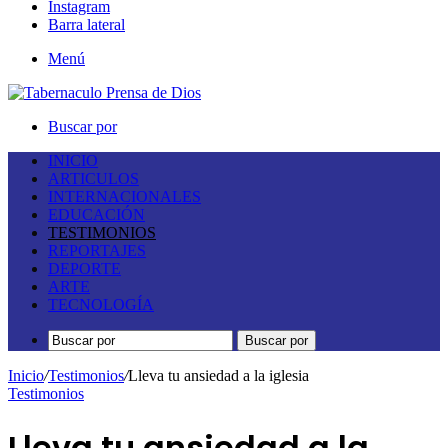
Instagram
Barra lateral
Menú
Buscar por
INICIO
ARTICULOS
INTERNACIONALES
EDUCACIÓN
TESTIMONIOS
REPORTAJES
DEPORTE
ARTE
TECNOLOGÍA
Buscar por
Inicio
/
Testimonios
/
Lleva tu ansiedad a la iglesia
Testimonios
Lleva tu ansiedad a la