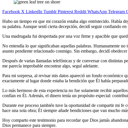
Facebook
X
LinkedIn
Tumblr
Pinterest
Reddit
WhatsApp
Telegram
C
Hubo un tiempo en que mi corazón estaba algo entristecido. Había de
su palabra. Aunque sentí cierta decepción, decidí seguir confiando en
Una madrugada fui despertada por una voz firme y apacible que quedó
No entendía lo que significaban aquellas palabras. Humanamente no ten
asunto pendiente relacionado conmigo. Sin embargo, decidí obedecer l
Después de varias llamadas telefónicas y de conversar con distintas
me parecía improbable encontrar algo, seguí adelante.
Para mi sorpresa, al revisar mis datos apareció un fondo económico qu
exactamente al lugar donde estaba la bendición que Él había preparad
Lo más hermoso de esta experiencia no fue solamente recibir aquell
confían en Él. Además, el dinero tenía un propósito especial: contribu
Durante ese proceso también tuve la oportunidad de compartir mi fe 
hace una sola obra; Él siempre añade bendiciones que van mucho más
Hoy comparto este testimonio para recordar que Dios jamás abandona 
Dios permanece para siempre.