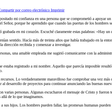
ompartir por correo electrónico
Imprimir
positado mi confianza en una persona que se comprometió a apoyar un 
 el Señor, porque he aprendido que cuando las puertas de los hombres se
 grabada en mi corazón. Escuché claramente estas palabras: «Hay un din
ían sentido. Hacía más de treinta años que había trabajado en la enton
a dirección recibida y comenzar a investigar.
 personas, una amable empleada me sugirió comunicarme con la administr
e estaba registrado a mi nombre. Aquello que parecía imposible resultó
o.
os recursos. Lo verdaderamente maravilloso fue comprobar una vez más 
ir al desarrollo de proyectos para continuar anunciando las buenas nuev
con varias personas. Algunas escucharon el mensaje de Cristo y fueron
 allá de lo que imaginamos.
a sus hijos. Los hombres pueden fallar, las promesas humanas pueden ro