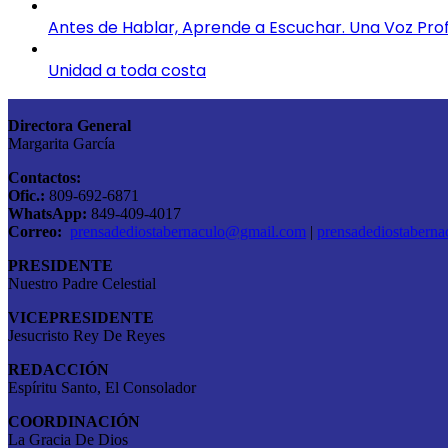
Antes de Hablar, Aprende a Escuchar. Una Voz Pro
Unidad a toda costa
Directora General
Margarita García
Contactos:
Ofic.:
809-692-6871
WhatsApp:
849-409-4017
Correo:
prensadediostabernaculo@gmail.com
|
prensadediostabern
PRESIDENTE
Nuestro Padre Celestial
VICEPRESIDENTE
Jesucristo Rey De Reyes
REDACCIÓN
Espíritu Santo, El Consolador
COORDINACIÓN
La Gracia De Dios