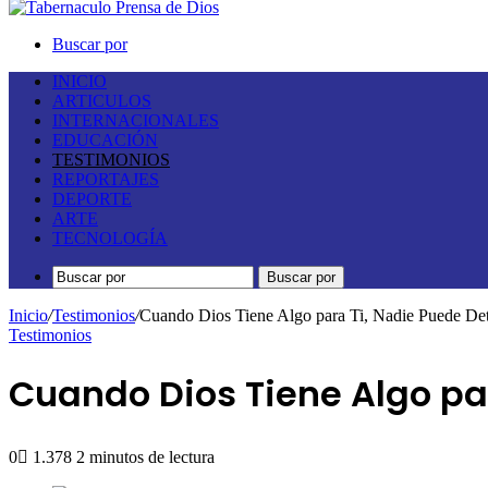
Buscar por
INICIO
ARTICULOS
INTERNACIONALES
EDUCACIÓN
TESTIMONIOS
REPORTAJES
DEPORTE
ARTE
TECNOLOGÍA
Buscar por
Inicio
/
Testimonios
/
Cuando Dios Tiene Algo para Ti, Nadie Puede De
Testimonios
Cuando Dios Tiene Algo pa
0
1.378
2 minutos de lectura