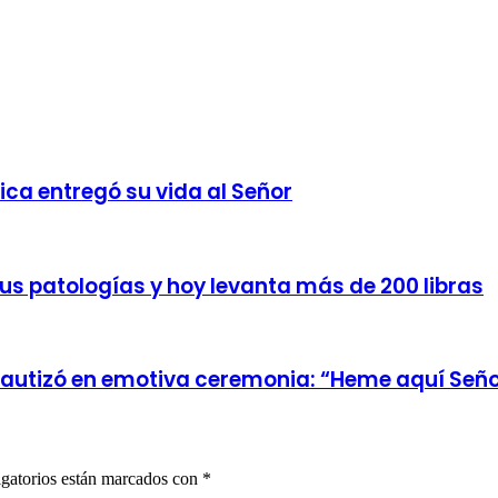
fica entregó su vida al Señor
sus patologías y hoy levanta más de 200 libras
e bautizó en emotiva ceremonia: “Heme aquí Señ
gatorios están marcados con
*