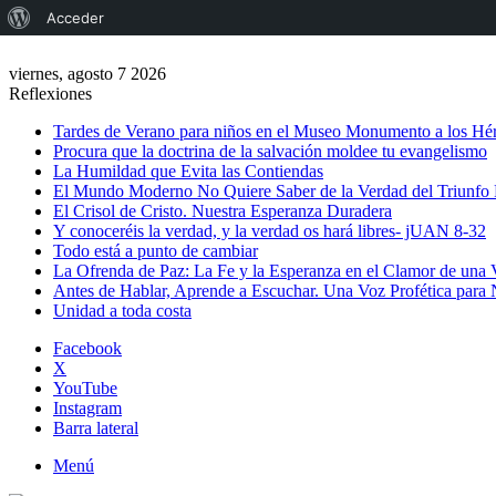
Acerca
Acceder
de
viernes, agosto 7 2026
WordPress
Reflexiones
Tardes de Verano para niños en el Museo Monumento a los Hér
Procura que la doctrina de la salvación moldee tu evangelismo
La Humildad que Evita las Contiendas
El Mundo Moderno No Quiere Saber de la Verdad del Triunfo 
El Crisol de Cristo. Nuestra Esperanza Duradera
Y conoceréis la verdad, y la verdad os hará libres- jUAN 8-32
Todo está a punto de cambiar
La Ofrenda de Paz: La Fe y la Esperanza en el Clamor de una 
Antes de Hablar, Aprende a Escuchar. Una Voz Profética para
Unidad a toda costa
Facebook
X
YouTube
Instagram
Barra lateral
Menú