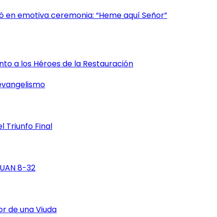
tizó en emotiva ceremonia: “Heme aquí Señor”
o a los Héroes de la Restauración
 evangelismo
 Triunfo Final
 jUAN 8-32
or de una Viuda