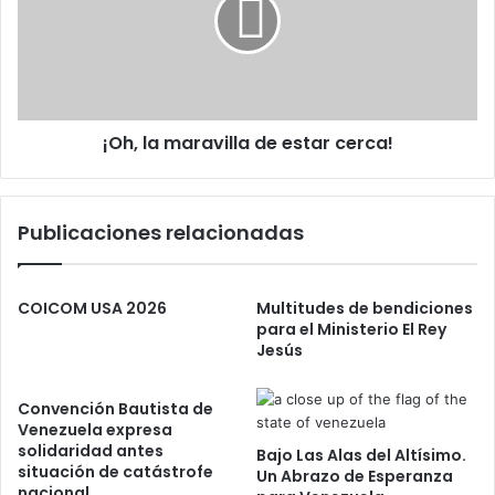
l
,
i
g
l
c
o
a
o
Q
m
u
a
e
r
S
¡Oh, la maravilla de estar cerca!
a
e
v
E
i
x
l
Publicaciones relacionadas
i
l
g
a
e
d
S
e
COICOM USA 2026
Multitudes de bendiciones
i
e
para el Ministerio El Rey
n
Jesús
s
o
t
Q
a
Convención Bautista de
u
r
Venezuela expresa
e
c
solidaridad antes
Bajo Las Alas del Altísimo.
S
e
situación de catástrofe
Un Abrazo de Esperanza
e
r
nacional