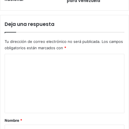
para Venezuela
O
c
t
a
o
!
r
Deja una respuesta
g
a
Tu dirección de correo electrónico no será publicada.
Los campos
obligatorios están marcados con
*
C
o
m
e
n
t
a
r
Nombre
*
i