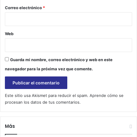
v
*
Correo electrónico
*
i
d
a
a
Web
J
e
s
ú
Guarda mi nombre, correo electrónico y web en este
s
navegador para la próxima vez que comente.
y
s
e
b
Este sitio usa Akismet para reducir el spam.
Aprende cómo se
a
u
procesan los datos de tus comentarios.
t
i
z
Más
a
: