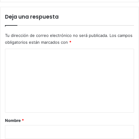
m
i
n
Deja una respuesta
i
c
S
Tu dirección de correo electrónico no será publicada.
Los campos
o
obligatorios están marcados con
*
l
C
a
n
o
k
m
e
,
e
e
n
n
t
t
r
a
e
r
g
Nombre
*
a
i
s
o
u