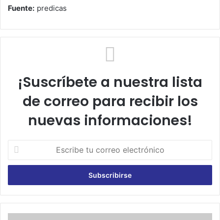
Fuente:
predicas
¡Suscríbete a nuestra lista
de correo para recibir los
nuevas informaciones!
E
s
c
r
i
b
e
t
D