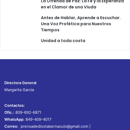
La Ofrenda de Paz: La Fe y la Esperanza
en el Clamor de una Viuda
Antes de Hablar, Aprende a Escuchar.
Una Voz Profética para Nuestros
Tiempos
Unidad a toda costa
Directora General
Margarita García
Contactos:
Ofic.:
809-692-6871
WhatsApp:
849-409-4017
Correo:
prensadediostabernaculo@gmail.com
|