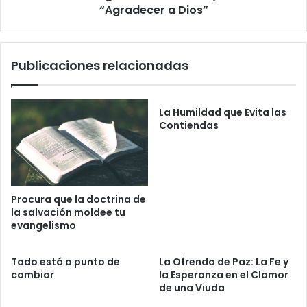
r
t
“Agradecer a Dios”
o
r
t
e
e
l
Publicaciones relacionadas
c
l
c
a
i
d
ó
e
La Humildad que Evita las
n
l
Contiendas
T
o
t
t
e
Procura que la doctrina de
n
la salvación moldee tu
h
evangelismo
a
m
Todo está a punto de
La Ofrenda de Paz: La Fe y
,
cambiar
la Esperanza en el Clamor
D
de una Viuda
o