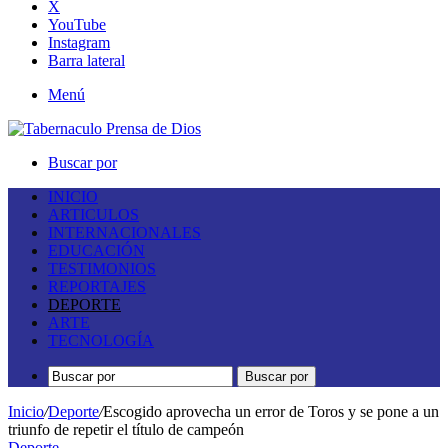
X
YouTube
Instagram
Barra lateral
Menú
Buscar por
INICIO
ARTICULOS
INTERNACIONALES
EDUCACIÓN
TESTIMONIOS
REPORTAJES
DEPORTE
ARTE
TECNOLOGÍA
Buscar por
Inicio
/
Deporte
/
Escogido aprovecha un error de Toros y se pone a un
triunfo de repetir el título de campeón
Deporte