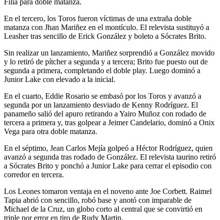
Filia para doble matanza.
En el tercero, los Toros fueron víctimas de una extraña doble
matanza con Jhan Mariñez en el montículo. El relevista sustituyó a
Leasher tras sencillo de Erick González y boleto a Sócrates Brito.
Sin realizar un lanzamiento, Mariñez sorprendió a González movido
y lo retiró de pítcher a segunda y a tercera; Brito fue puesto out de
segunda a primera, completando el doble play. Luego dominó a
Junior Lake con elevado a la inicial.
En el cuarto, Eddie Rosario se embasó por los Toros y avanzó a
segunda por un lanzamiento desviado de Kenny Rodríguez. El
panameño salió del apuro retirando a Yairo Muñoz con rodado de
tercera a primera y, tras golpear a Jeimer Candelario, dominó a Onix
Vega para otra doble matanza.
En el séptimo, Jean Carlos Mejía golpeó a Héctor Rodríguez, quien
avanzó a segunda tras rodado de González. El relevista taurino retiró
a Sócrates Brito y ponchó a Junior Lake para cerrar el episodio con
corredor en tercera.
Los Leones tomaron ventaja en el noveno ante Joe Corbett. Raimel
Tapia abrió con sencillo, robó base y anotó con imparable de
Michael de la Cruz, un globo corto al central que se convirtió en
triple por error en tiro de Rudy Martin.