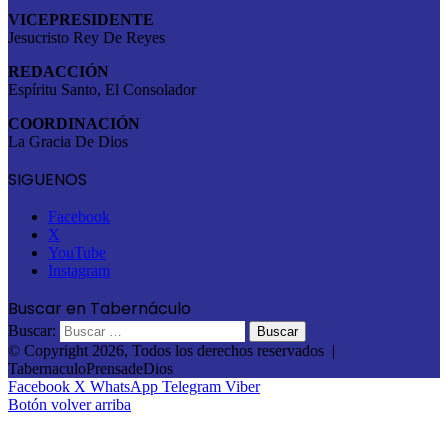
VICEPRESIDENTE
Jesucristo Rey De Reyes
REDACCIÓN
Espíritu Santo, El Consolador
COORDINACIÓN
La Gracia De Dios
SIGUENOS
Facebook
X
YouTube
Instagram
Buscar en Tabernáculo
Buscar:
© Copyright 2026, Todos los derechos reservados |
TabernaculoPrensadeDios
Facebook
X
WhatsApp
Telegram
Viber
Botón volver arriba