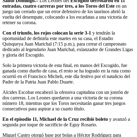
Santo Domingo.–
Los Leones del
Escogido derrotaron en 11
entradas, cuatro carreras por tres, a los Toros del Este
en un
juego tan cerrado que un error defensivo de los taurinos abrió la
vuelta del desempate, colocando a los escarlatas a una victoria de
retener su corona.
Con el triunfo, los rojos colocan la serie 3-1
y tendrán la
oportunidad de definirla este martes en su casa, el Estadio
Quisqueya Juan Marichal (7:15 p.m.), para cerrar el campeonato
dedicado al legendario Juan Marichal, exlanzador de Grandes Ligas
y gloria del Escogido.
Solo la primera victoria de esta final, en manos del Escogido, fue
ganada como dueño de casa, el resto se ha logrado en la ruta como
ocurrió en el Francisco Micheli, este día festivo por el natalicio del
Padre de la Patria Juan Pablo Duarte.
Alcides Escobar encabezó la ofensiva capitalina con un jonrón de
dos carreras. Los Leones quedaron a una victoria de su corona
número 18, mientras que los Toros necesitarán ganar tres juegos
consecutivos para aspirar a su cuarto título.
En el episodio 11, Michael de la Cruz recibió boleto
y avanzó a
segunda por toque de sacrificio de Eguy Rosario.
Miguel Castro otorgó base por bolas a Héctor Rodríguez para