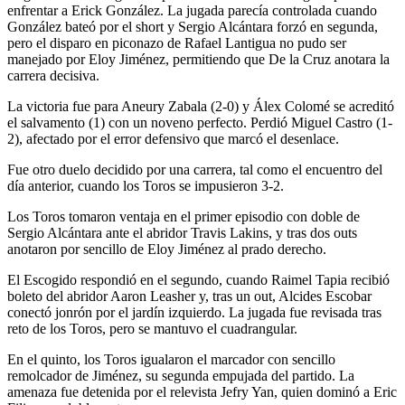
enfrentar a Erick González. La jugada parecía controlada cuando
González bateó por el short y Sergio Alcántara forzó en segunda,
pero el disparo en piconazo de Rafael Lantigua no pudo ser
manejado por Eloy Jiménez, permitiendo que De la Cruz anotara la
carrera decisiva.
La victoria fue para Aneury Zabala (2-0) y Álex Colomé se acreditó
el salvamento (1) con un noveno perfecto. Perdió Miguel Castro (1-
2), afectado por el error defensivo que marcó el desenlace.
Fue otro duelo decidido por una carrera, tal como el encuentro del
día anterior, cuando los Toros se impusieron 3-2.
Los Toros tomaron ventaja en el primer episodio con doble de
Sergio Alcántara ante el abridor Travis Lakins, y tras dos outs
anotaron por sencillo de Eloy Jiménez al prado derecho.
El Escogido respondió en el segundo, cuando Raimel Tapia recibió
boleto del abridor Aaron Leasher y, tras un out, Alcides Escobar
conectó jonrón por el jardín izquierdo. La jugada fue revisada tras
reto de los Toros, pero se mantuvo el cuadrangular.
En el quinto, los Toros igualaron el marcador con sencillo
remolcador de Jiménez, su segunda empujada del partido. La
amenaza fue detenida por el relevista Jefry Yan, quien dominó a Eric