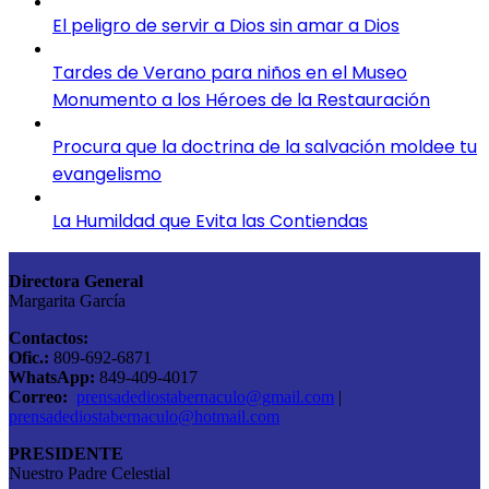
El peligro de servir a Dios sin amar a Dios
Tardes de Verano para niños en el Museo
Monumento a los Héroes de la Restauración
Procura que la doctrina de la salvación moldee tu
evangelismo
La Humildad que Evita las Contiendas
Directora General
Margarita García
Contactos:
Ofic.:
809-692-6871
WhatsApp:
849-409-4017
Correo:
prensadediostabernaculo@gmail.com
|
prensadediostabernaculo@hotmail.com
PRESIDENTE
Nuestro Padre Celestial