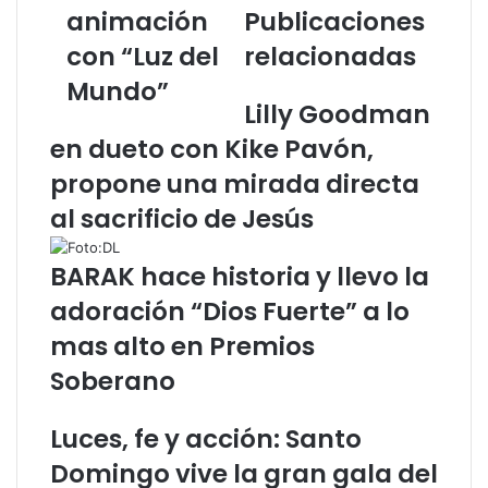
v
e
e
animación
Publicaciones
i
l
l
d
a
e
con “Luz del
relacionadas
a
I
c
Mundo”
d
g
t
Lilly Goodman
e
l
r
J
e
ó
en dueto con Kike Pavón,
e
s
n
propone una mirada directa
s
i
i
ú
a
c
al sacrificio de Jesús
s
q
o
e
u
BARAK hace historia y llevo la
n
e
l
h
adoración “Dios Fuerte” a lo
o
a
mas alto en Premios
s
c
o
e
Soberano
j
o
o
b
Luces, fe y acción: Santo
s
r
d
a
Domingo vive la gran gala del
e
s