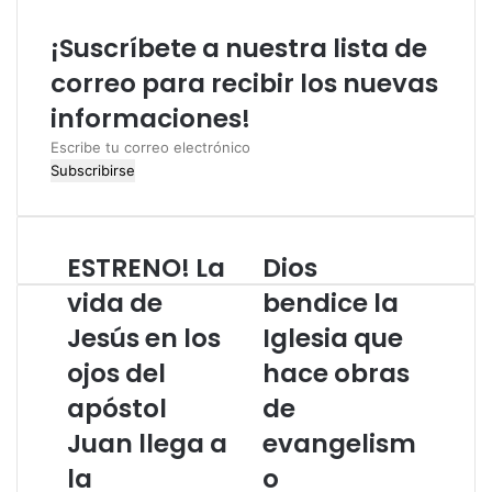
¡Suscríbete a nuestra lista de
correo para recibir los nuevas
informaciones!
E
s
c
r
i
ESTRENO! La
Dios
E
D
b
S
i
e
vida de
bendice la
T
o
t
Jesús en los
Iglesia que
R
s
u
E
b
c
ojos del
hace obras
N
e
o
O
apóstol
n
de
r
!
d
r
Juan llega a
evangelism
L
i
e
a
c
o
la
o