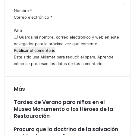
r
n
i
i
Nombre
*
m
o
Correo electrónico
*
a
*
c
Web
i
Guarda mi nombre, correo electrónico y web en este
ó
navegador para la próxima vez que comente.
n
c
Este sitio usa Akismet para reducir el spam.
Aprende
o
cómo se procesan los datos de tus comentarios.
n
“
L
u
Más
z
d
Tardes de Verano para niños en el
e
Museo Monumento a los Héroes de la
l
Restauración
M
u
Procura que la doctrina de la salvación
n