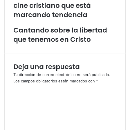
cine cristiano que está
l
d
a
e
marcando tendencia
p
e
ó
v
Cantando sobre la libertad
s
a
t
n
que tenemos en Cristo
o
g
l
e
J
l
u
i
Deja una respuesta
a
s
n
m
Tu dirección de correo electrónico no será publicada.
l
o
Los campos obligatorios están marcados con
*
l
C
e
o
g
m
a
e
a
n
l
t
a
a
a