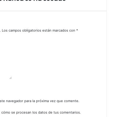
a
g
u
a
n
t
.
Los campos obligatorios están marcados con
*
a
s
m
á
s
ste navegador para la próxima vez que comente.
 cómo se procesan los datos de tus comentarios.