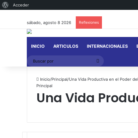
Acerca
Acceder
de
sábado, agosto 8 2026
Reflexiones
WordPress
INICIO
ARTICULOS
INTERNACIONALES
Buscar
por
Inicio
/
Principal
/
Una Vida Productiva en el Poder del
Principal
Una Vida Produc