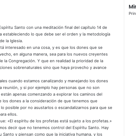
Mi
Prin
píritu Santo con una meditación final del capítulo 14 de
úa estableciendo lo que debe ser el orden y la metodología
e la Iglesia.
stá interesado en una cosa, y es que los dones que se
rovecho, en alguna manera, sea para los nuevos creyentes
e la Congregación. Y que en realidad la prioridad de la
aciones sobrenaturales sino que haya provecho y avance
ipales cuando estamos canalizando y manejando los dones
a reunión, y si por ejemplo hay personas que no son
ue están apenas comenzando a explorar los caminos del
e los dones a la consideración de que tenemos que
lo posible por no asustarlos o escandalizarnos para que se
ara ellos.
: «El espíritu de los profetas está sujeto a los profetas.»
mos decir que no tenemos control del Espíritu Santo. Hay
u Santo y piensan como que la iniciativa humana, y los