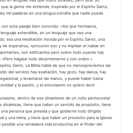
ablo en lenguas más que todos ustedes, pero dice: yo
que la gente me entienda, inspirado por el Espíritu Santo,
diez mil palabras en una lengua extraña que nadie puede
ice con este pasaje bien conocido: «Así que hermanos,
n lenguaje entendible, en un lenguaje que sea una
o; sea una meditación movida por el Espíritu Santo, una
y de esperanza, «procuren eso y no impidan el hablar en
importantes, son edificantes pero sobre todo cuando hay
as: «Pero hágase todo decentemente y con orden.»
píritu Santo. La Biblia habla de que no menospreciemos las
dio del servicio hay exaltación, hay gozo, hay danza, hay
regacional, y levantarse las manos, y puede haber hasta
ividad y la pasión, y el entusiasmo no quiere decir
tusiasmo, dentro de ese dinamismo de un culto pentecostal
dinámicas, tiene que haber un sentido de propósito, tiene
una persona que presida y que gobierne todo dirigido
inal y una meta, y tiene que haber un provecho para la Iglesia
 posible una verdadera vida productiva en el Poder del