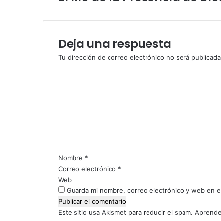
2
ó
0
n
2
i
6
c
Deja una respuesta
s
o
e
Tu dirección de correo electrónico no será publicada
r
C
á
o
t
m
r
e
a
n
n
t
s
a
m
r
i
i
Nombre
*
t
o
Correo electrónico
*
i
*
Web
d
a
Guarda mi nombre, correo electrónico y web en e
p
o
Este sitio usa Akismet para reducir el spam.
Aprende