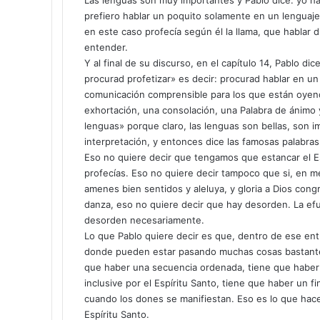
Las lenguas son muy importantes y Pablo dice: yo h
prefiero hablar un poquito solamente en un lenguaje 
en este caso profecía según él la llama, que hablar 
entender.
Y al final de su discurso, en el capítulo 14, Pablo d
procurad profetizar» es decir: procurad hablar en u
comunicación comprensible para los que están oyend
exhortación, una consolación, una Palabra de ánimo 
lenguas» porque claro, las lenguas son bellas, son 
interpretación, y entonces dice las famosas palabr
Eso no quiere decir que tengamos que estancar el Es
profecías. Eso no quiere decir tampoco que si, en me
amenes bien sentidos y aleluya, y gloria a Dios cong
danza, eso no quiere decir que hay desorden. La efus
desorden necesariamente.
Lo que Pablo quiere decir es que, dentro de ese en
donde pueden estar pasando muchas cosas bastante 
que haber una secuencia ordenada, tiene que haber 
inclusive por el Espíritu Santo, tiene que haber un f
cuando los dones se manifiestan. Eso es lo que hace
Espíritu Santo.