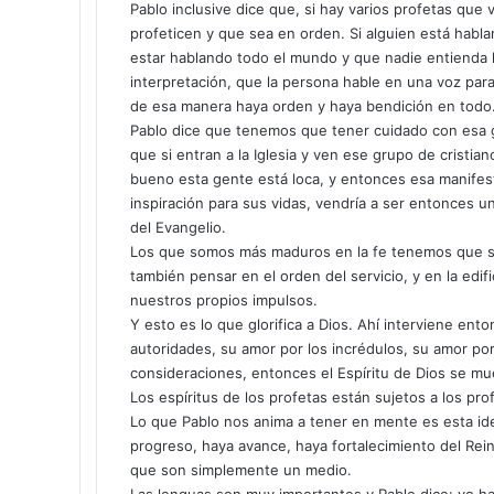
Pablo inclusive dice que, si hay varios profetas que 
profeticen y que sea en orden. Si alguien está habl
estar hablando todo el mundo y que nadie entienda lo
interpretación, que la persona hable en una voz par
de esa manera haya orden y haya bendición en todo
Pablo dice que tenemos que tener cuidado con esa g
que si entran a la Iglesia y ven ese grupo de cristia
bueno esta gente está loca, y entonces esa manifesta
inspiración para sus vidas, vendría a ser entonces u
del Evangelio.
Los que somos más maduros en la fe tenemos que s
también pensar en el orden del servicio, y en la edi
nuestros propios impulsos.
Y esto es lo que glorifica a Dios. Ahí interviene ent
autoridades, su amor por los incrédulos, su amor po
consideraciones, entonces el Espíritu de Dios se m
Los espíritus de los profetas están sujetos a los pr
Lo que Pablo nos anima a tener en mente es esta id
progreso, haya avance, haya fortalecimiento del Rein
que son simplemente un medio.