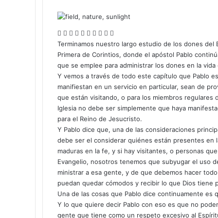
F
X
L
T
P
R
W
T
C
I
a
i
u
i
e
h
e
o
m
Terminamos nuestro largo estudio de los dones del Es
c
n
m
n
d
a
l
m
p
Primera de Corintios, donde el apóstol Pablo contin
e
k
b
t
d
t
e
p
r
que se emplee para administrar los dones en la vida d
b
e
l
e
i
s
g
a
i
Y vemos a través de todo este capítulo que Pablo e
o
d
r
r
t
A
r
r
m
manifiestan en un servicio en particular, sean de p
o
I
e
p
a
t
i
que están visitando, o para los miembros regulares d
k
n
s
p
m
i
r
Iglesia no debe ser simplemente que haya manifest
t
r
para el Reino de Jesucristo.
p
Y Pablo dice que, una de las consideraciones princ
o
debe ser el considerar quiénes están presentes en l
r
maduras en la fe, y si hay visitantes, o personas q
c
Evangelio, nosotros tenemos que subyugar el uso d
o
ministrar a esa gente, y de que debemos hacer todo 
r
puedan quedar cómodos y recibir lo que Dios tiene p
r
Una de las cosas que Pablo dice continuamente es que
e
Y lo que quiere decir Pablo con eso es que no pode
o
gente que tiene como un respeto excesivo al Espírit
e