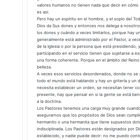
valores humanos no tienen nada que decir en cómo s
l
es así.
e
Pero hay un espíritu en el hombre, y el soplo del T
c
Dios da Sus dones y entonces nos delega a nosotros 
t
r
los dones y cuándo a veces limitarlos, porque hay u
ó
generalmente está administrado por el Pastor, a vece
n
de la Iglesia o por la persona que está presidiendo,
i
participando en el servicio tienen que sujetarse a e
c
una forma coherente. Porque en el ámbito del Reino
o
belleza.
A veces esos servicios desordenados, donde no se 
todo el mundo está hablando y hay un gritería y un 
necesita establecer un orden, se necesitan tener co
presente, hay que pensar en si la gente se está ben
a la doctrina.
Los Pastores tenemos una carga muy grande cuando 
asegurarnos que los propósitos de Dios sean cumpl
hermanito o una hermanita que tiene supuestos dote
indisciplinada. Los Pastores están designados por D
establecido, y nadie puede decir: no me puedo cont