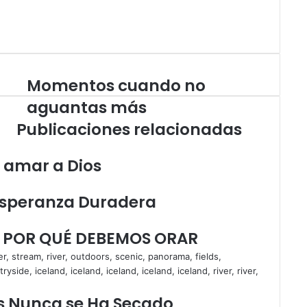
Momentos cuando no
M
o
aguantas más
m
Publicaciones relacionadas
e
n
t
in amar a Dios
o
s
a Esperanza Duradera
c
u
a
Y POR QUÉ DEBEMOS ORAR
n
d
o
n
o
ios Nunca se Ha Secado