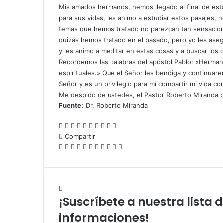
Mis amados hermanos, hemos llegado al final de est
para sus vidas, les animo a estudiar estos pasajes,
temas que hemos tratado no parezcan tan sensacion
quizás hemos tratado en el pasado, pero yo les ase
y les animo a meditar en estas cosas y a buscar los 
Recordemos las palabras del apóstol Pablo: «Herman
espirituales.» Que el Señor les bendiga y continuare
Señor y es un privilegio para mí compartir mi vida co
Me despido de ustedes, el Pastor Roberto Miranda 
Fuente:
Dr. Roberto Miranda
F
X
L
T
P
R
W
T
C
I
a
Compartir
i
u
i
e
h
e
o
m
c
F
X
n
L
m
T
n
P
d
R
a
P
l
W
m
T
p
C
I
e
a
k
i
b
u
t
i
d
e
t
o
e
h
p
e
r
o
m
b
c
e
n
l
m
e
n
i
d
s
c
g
a
a
l
i
m
p
o
e
d
k
r
b
r
t
t
d
A
k
r
t
r
e
m
p
r
o
b
I
e
l
e
e
i
p
e
a
s
t
g
i
a
i
¡Suscríbete a nuestra lista 
k
o
n
d
r
s
r
t
p
t
m
A
i
r
r
r
m
o
I
t
e
p
r
a
t
i
informaciones!
k
n
s
p
p
m
i
r