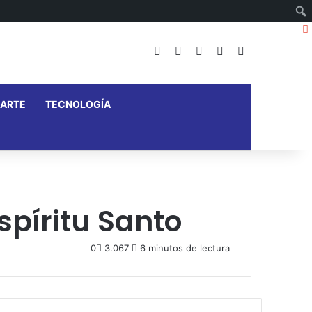
Facebook
X
YouTube
Instagram
Barra lateral
ARTE
TECNOLOGÍA
spíritu Santo
0
3.067
6 minutos de lectura