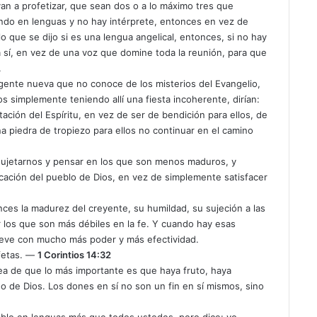
van a profetizar, que sean dos o a lo máximo tres que
ando en lenguas y no hay intérprete, entonces en vez de
 que se dijo si es una lengua angelical, entonces, si no hay
a sí, en vez de una voz que domine toda la reunión, para que
.
ente nueva que no conoce de los misterios del Evangelio,
nos simplemente teniendo allí una fiesta incoherente, dirían:
ción del Espíritu, en vez de ser de bendición para ellos, de
na piedra de tropiezo para ellos no continuar en el camino
ujetarnos y pensar en los que son menos maduros, y
ficación del pueblo de Dios, en vez de simplemente satisfacer
onces la madurez del creyente, su humildad, su sujeción a las
r los que son más débiles en la fe. Y cuando hay esas
ueve con mucho más poder y más efectividad.
ofetas. —
1 Corintios 14:32
ea de que lo más importante es que haya fruto, haya
o de Dios. Los dones en sí no son un fin en sí mismos, sino