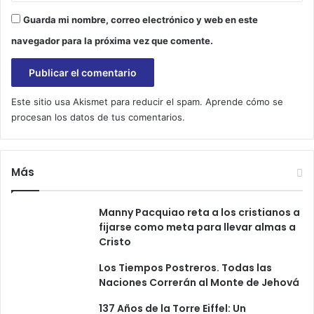
e
Guarda mi nombre, correo electrónico y web en este
u
t
navegador para la próxima vez que comente.
e
r
o
n
Este sitio usa Akismet para reducir el spam.
Aprende cómo se
o
procesan los datos de tus comentarios.
m
i
o
Más
6
:
4
Manny Pacquiao reta a los cristianos a
)
fijarse como meta para llevar almas a
Cristo
Los Tiempos Postreros. Todas las
Naciones Correrán al Monte de Jehová
137 Años de la Torre Eiffel: Un