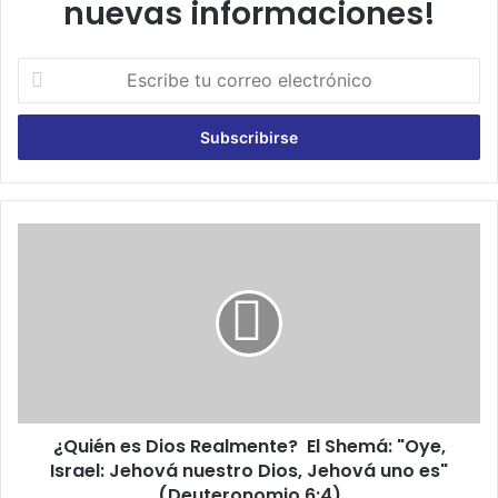
nuevas informaciones!
E
s
c
r
i
b
e
t
¿
u
Q
c
u
o
i
r
é
r
n
e
e
o
s
e
D
l
¿Quién es Dios Realmente? El Shemá: "Oye,
i
e
Israel: Jehová nuestro Dios, Jehová uno es"
o
c
s
(Deuteronomio 6:4)