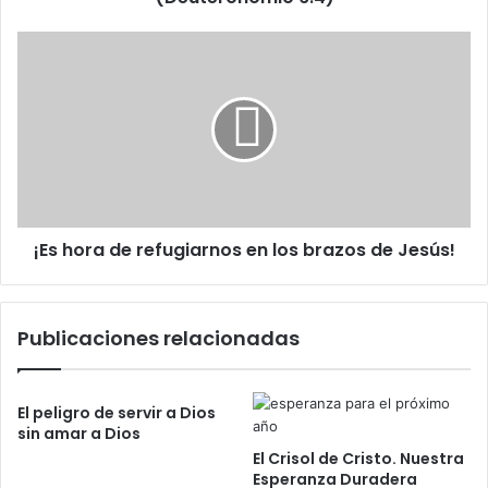
t
R
r
e
¡
ó
a
E
n
l
s
i
m
h
c
e
o
o
n
r
t
a
e
d
?
e
¡Es hora de refugiarnos en los brazos de Jesús!
r
e
E
f
l
u
Publicaciones relacionadas
S
g
h
i
e
a
m
r
El peligro de servir a Dios
á
n
sin amar a Dios
:
o
El Crisol de Cristo. Nuestra
"
s
Esperanza Duradera