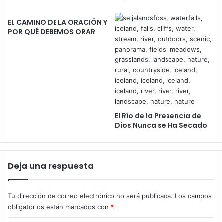
O
e
y
n
EL CAMINO DE LA ORACIÓN Y
e
l
POR QUÉ DEBEMOS ORAR
,
o
I
s
s
b
r
r
a
a
e
z
l
o
:
s
El Río de la Presencia de
J
d
Dios Nunca se Ha Secado
e
e
h
J
o
e
v
s
Deja una respuesta
á
ú
n
s
u
!
Tu dirección de correo electrónico no será publicada.
Los campos
e
obligatorios están marcados con
*
s