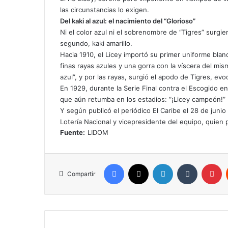
las circunstancias lo exigen.
Del kaki al azul: el nacimiento del “Glorioso”
Ni el color azul ni el sobrenombre de “Tigres” surgier
segundo, kaki amarillo.
Hacia 1910, el Licey importó su primer uniforme blan
finas rayas azules y una gorra con la víscera del m
azul”, y por las rayas, surgió el apodo de Tigres, evo
En 1929, durante la Serie Final contra el Escogido e
que aún retumba en los estadios: “¡Licey campeón!”
Y según publicó el periódico El Caribe el 28 de juni
Lotería Nacional y vicepresidente del equipo, quien p
Fuente:
LIDOM
Facebook
X
LinkedIn
Tumblr
Pinterest
Compartir