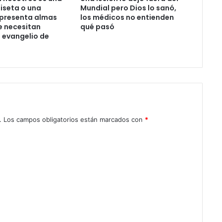
i
iseta o una
Mundial pero Dios lo sanó,
e
presenta almas
los médicos no entienden
m
e necesitan
qué pasó
 evangelio de
p
r
e
e
s
t
a
r
á
.
Los campos obligatorios están marcados con
*
u
n
i
d
a
a
l
a
u