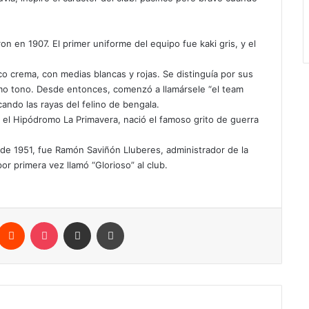
on en 1907. El primer uniforme del equipo fue kaki gris, y el
co crema, con medias blancas y rojas. Se distinguía por sus
ismo tono. Desde entonces, comenzó a llamársele “el team
cando las rayas del felino de bengala.
n el Hipódromo La Primavera, nació el famoso grito de guerra
o de 1951, fue Ramón Saviñón Lluberes, administrador de la
or primera vez llamó “Glorioso” al club.
Reddit
Pocket
Compartir por correo electrónico
Imprimir