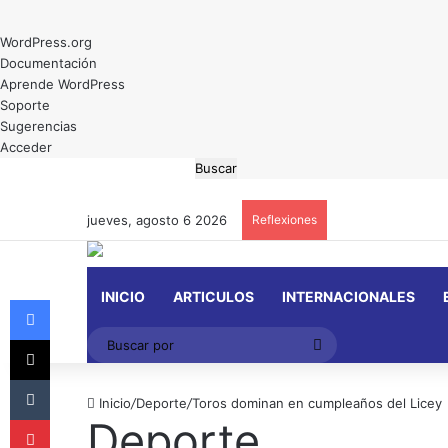
Acerca
WordPress.org
de
Documentación
WordPress
Aprende WordPress
Soporte
Sugerencias
Acceder
Buscar
jueves, agosto 6 2026
Reflexiones
INICIO
ARTICULOS
INTERNACIONALES
Facebook
X
Buscar
por
Tumblr
Inicio
/
Deporte
/
Toros dominan en cumpleaños del Licey
Pinterest
Deporte