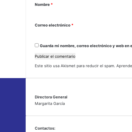
s
a
Nombre
*
a
r
p
r
i
Correo electrónico
o
*
o
m
e
*
s
Guarda mi nombre, correo electrónico y web en 
a
d
e
Este sitio usa Akismet para reducir el spam.
Aprende
D
i
o
s
Directora General
Margarita García
Contactos: