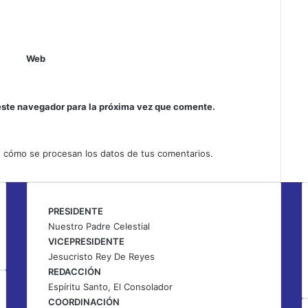
n
c
i
ó
Web
n
d
e
l
este navegador para la próxima vez que comente.
E
s
p
 cómo se procesan los datos de tus comentarios.
í
r
i
t
PRESIDENTE
u
Nuestro Padre Celestial
S
VICEPRESIDENTE
a
Jesucristo Rey De Reyes
n
REDACCIÓN
t
Espíritu Santo, El Consolador
o
COORDINACIÓN