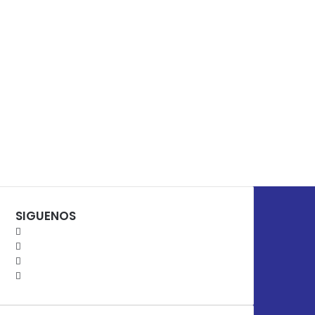
SIGUENOS
Facebook
X
YouTube
Instagram