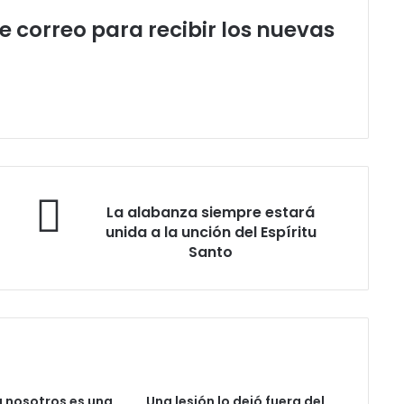
de correo para recibir los nuevas
L
La alabanza siempre estará
a
unida a la unción del Espíritu
a
Santo
l
a
b
a
n
z
a
s
a nosotros es una
Una lesión lo dejó fuera del