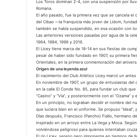
Los Toros dominan 2-4, con una suspensión por llu
Romana.
El año pasado, fue la primera vez que se cancela e
del Cibao —la franquicia más joven de Lidom, fundad
también se había suspendido, en esa ocasión con los
Las anteriores versiones pasadas por agua de la cel
1964, 1984, 1996 y 2016.
El Licey tiene marca de 18-14 en sus fiestas de cu
pesar de haber sido fundado en 1907, su primera fies
Orientales, en la primera conmemoración del aniversa
Origen de una leyenda azul
El nacimiento del Club Atlético Licey marcó un antes
En noviembre de 1907, un grupo de entusiastas del d
en la calle El Conde No. 85, para fundar un club q
“Casino” y “Vía”, y posteriormente con el “Ozama” y 
En un principio, no lograban decidir el nombre del 
que luciera bien en el uniforme. Se propuso “Ideal”, 
Días después, Francisco (Pancho) Fiallo, hermano de 
inspirado en un arroyo entre La Vega y Moca. Según 
volviéndose peligroso para quienes intentaban cruzar
El río Licey, sereno pero imponente en tiempos de llu