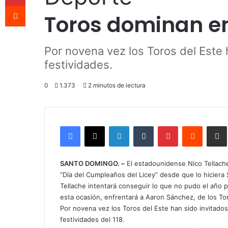
Reddit
Toros dominan e
Por novena vez los Toros del Este h
festividades.
0
1.373
2 minutos de lectura
Facebook
X
LinkedIn
Tumblr
Pinterest
Reddit
Comparti
SANTO DOMINGO. –
El estadounidense Nico Tellache
“Día del Cumpleaños del Licey” desde que lo hiciera 
Tellache intentará conseguir lo que no pudo el año p
esta ocasión, enfrentará a Aaron Sánchez, de los Tor
Por novena vez los Toros del Este han sido invitados 
festividades del 118.