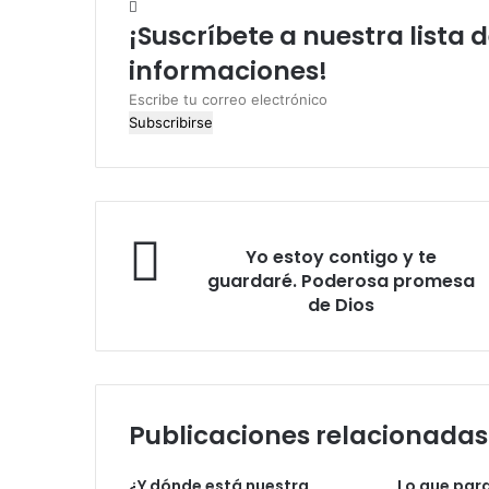
¡Suscríbete a nuestra lista 
informaciones!
E
s
c
r
i
b
e
Y
Yo estoy contigo y te
t
o
guardaré. Poderosa promesa
u
e
de Dios
c
s
o
t
r
o
r
y
e
c
o
Publicaciones relacionadas
o
e
n
l
t
¿Y dónde está nuestra
Lo que par