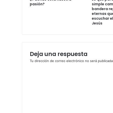
e
i
pasión?
simple cam
c
g
bandera re
t
o
eternas qu
r
y
escuchar el
ó
Jesús
t
n
e
i
g
c
u
o
a
r
Deja una respuesta
d
a
Tu dirección de correo electrónico no será publicada
r
C
é
.
o
P
m
o
d
e
e
n
r
t
o