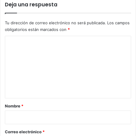
Deja una respuesta
Tu dirección de correo electrónico no será publicada.
Los campos
obligatorios están marcados con
*
C
o
m
e
n
t
a
r
Nombre
*
i
o
*
Correo electrónico
*