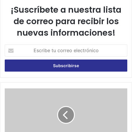
¡Suscríbete a nuestra lista
de correo para recibir los
nuevas informaciones!
E
s
c
r
i
b
e
t
C
u
r
c
i
o
s
r
t
r
i
e
a