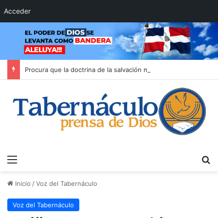
Acceder
Procura que la doctrina de la salvación moldee tu evangelismo
Menú
B
Inicio
/
Voz del Tabernáculo
Voz del Tabernáculo