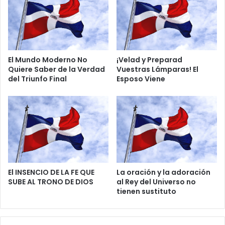
0
2
6
El Mundo Moderno No
¡Velad y Preparad
Quiere Saber de la Verdad
Vuestras Lámparas! El
del Triunfo Final
Esposo Viene
El INSENCIO DE LA FE QUE
La oración y la adoración
SUBE AL TRONO DE DIOS
al Rey del Universo no
tienen sustituto