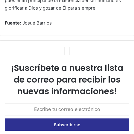
pues el fin principal de la existencia del ser humano es
glorificar a Dios y gozar de Él para siempre.
Fuente:
Josué Barrios
¡Suscríbete a nuestra lista
de correo para recibir los
nuevas informaciones!
E
s
c
r
i