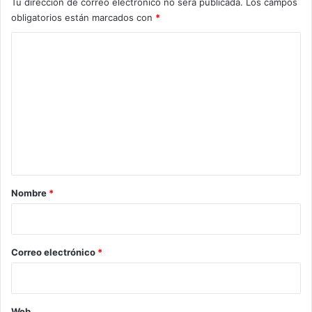
Tu dirección de correo electrónico no será publicada.
Los campos
obligatorios están marcados con
*
C
o
m
e
n
t
a
r
Nombre
*
i
o
*
Correo electrónico
*
Web