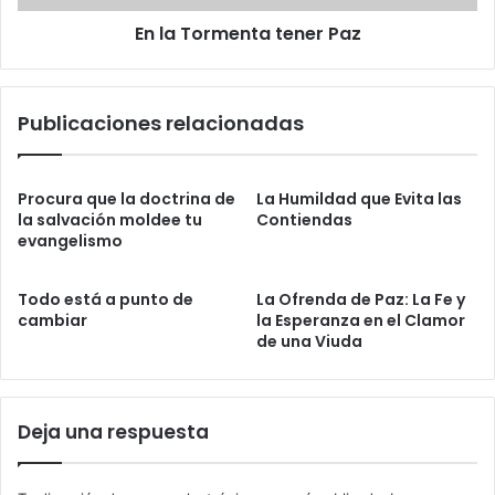
s
e
En la Tormenta tener Paz
n
t
a
t
Publicaciones relacionadas
e
n
e
r
Procura que la doctrina de
La Humildad que Evita las
P
la salvación moldee tu
Contiendas
evangelismo
a
z
Todo está a punto de
La Ofrenda de Paz: La Fe y
cambiar
la Esperanza en el Clamor
de una Viuda
Deja una respuesta