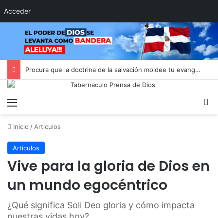
Acceder
Procura que la doctrina de la salvación moldee tu evangelismo
Menú
B
Inicio
/
Articulos
Articulos
Vive para la gloria de Dios en
un mundo egocéntrico
¿Qué significa Soli Deo gloria y cómo impacta
nuestras vidas hoy?