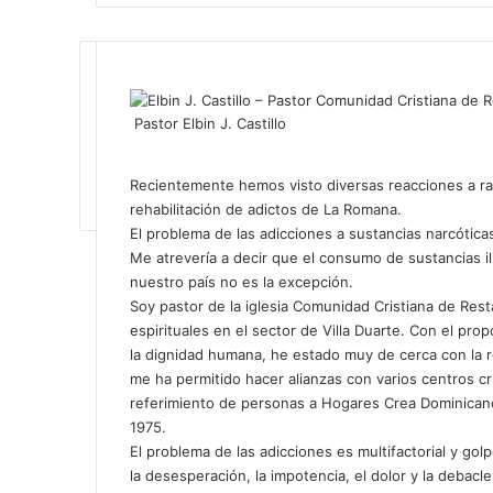
Pastor Elbin J. Castillo
F
X
L
T
P
R
W
T
C
I
a
i
u
i
e
h
e
o
m
Recientemente hemos visto diversas reacciones a raí
c
n
m
n
d
a
l
m
p
rehabilitación de adictos de La Romana.
e
k
b
t
d
t
e
p
r
El problema de las adicciones a sustancias narcóti
b
e
l
e
i
s
g
a
i
Me atrevería a decir que el consumo de sustancias il
o
d
r
r
t
A
r
r
m
nuestro país no es la excepción.
o
I
e
p
a
t
i
Soy pastor de la iglesia Comunidad Cristiana de Rest
k
n
s
p
m
i
r
espirituales en el sector de Villa Duarte. Con el pro
t
r
la dignidad humana, he estado muy de cerca con la r
p
me ha permitido hacer alianzas con varios centros cri
o
referimiento de personas a Hogares Crea Dominicano
r
1975.
c
El problema de las adicciones es multifactorial y gol
o
la desesperación, la impotencia, el dolor y la debac
r