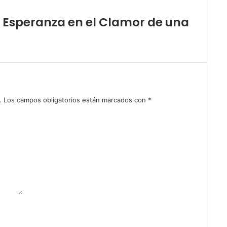
a
n
la Esperanza en el Clamor de una
n
u
e
s
t
r
a
.
Los campos obligatorios están marcados con
*
s
C
i
c
a
t
r
i
c
e
s
.