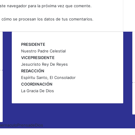
E
ste navegador para la próxima vez que comente.
n
l
 cómo se procesan los datos de tus comentarios.
a
h
i
s
PRESIDENTE
t
Nuestro Padre Celestial
o
VICEPRESIDENTE
r
Jesucristo Rey De Reyes
i
REDACCIÓN
a
Espíritu Santo, El Consolador
d
e
COORDINACIÓN
n
La Gracia De Dios
u
e
s
t
r
ernaculoPrensadeDios
a
s