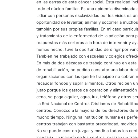
en las garras de este cáncer social. Esta realidad in
r
todo el núcleo familiar. Es una epidemia diseminada 
e
Lidiar con personas esclavizadas por los vicios es 
o
oportunidad de levantar, animar y socorrer a muchos
e
también por sus propias familias. En mi caso particu
l
y tratamiento de la enfermedad de la adicción para 
e
respuestas más certeras a la hora de intervenir y a
c
hemos hecho, tuve la oportunidad de dirigir por var
t
r
También he trabajado con escuelas y colegios ofreci
ó
En más de dos décadas de trabajo continuo en esta á
n
de rehabilitación, he podido constatar una labor desi
i
organizaciones con las que he trabajado no cobran 
c
recaudar fondos y suplir alimentos. Otros reciben un
o
justo porque los gastos de operación y alimentación
cena, se paga alquiler, agua, luz, teléfono y otros ser
La Red Nacional de Centros Cristianos de Rehabilita
centros. Conozco a la mayoría de los directores de
mucho tiempo. Ninguna institución humana es perfe
centros trabajan con bastante precariedad, movidos 
No se puede caer en juzgar y medir a todos los centr
injusticia. La mayoría de los centros, realizan un tra