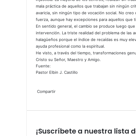
mala práctica de aquellos que trabajan sin ningún cr
avaricia, sin ningún tipo de vocación social. No cre
fuerza, aunque hay excepciones para aquellos que ti
En sentido general, el cambio se produce luego que 
intervención. La triste realidad del problema de las 
halagüeños porque el índice de recaídas es muy elev
ayuda profesional como la espiritual.
He visto, a través del tiempo, transformaciones gen
Cristo su Señor, Maestro y Amigo.
Fuente:
Pastor Elbin J. Castillo
F
X
L
T
P
R
W
T
C
I
a
Compartir
i
u
i
e
h
e
o
m
c
F
X
n
L
m
T
n
P
d
R
a
P
l
W
m
p
T
C
I
e
a
k
i
b
u
t
i
d
e
t
o
e
h
p
r
e
o
m
b
c
e
n
l
m
e
n
i
d
s
c
g
a
a
i
l
m
p
o
e
d
k
r
b
r
t
t
d
A
k
r
t
r
m
e
p
r
o
b
I
e
l
e
e
i
p
e
a
s
t
i
g
a
i
¡Suscríbete a nuestra lista 
k
o
n
d
r
s
r
t
p
t
m
A
i
r
r
r
m