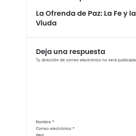
i
r
o
o
ó
La Ofrenda de Paz: La Fe y 
s
n
Viuda
H
i
o
c
n
o
r
ó
Deja una respuesta
:
Tu dirección de correo electrónico no será publicada
L
C
a
o
I
m
m
e
a
n
g
e
t
n
a
d
r
e
i
Nombre
*
D
o
Correo electrónico
*
i
*
Web