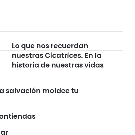
Lo que nos recuerdan
L
o
nuestras Cicatrices. En la
q
historia de nuestras vidas
u
e
n
o
la salvación moldee tu
s
r
e
c
u
Contiendas
e
r
iar
d