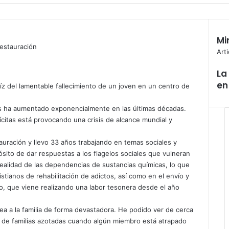
Mi
C
Art
e
La
r
en
r
z del lamentable fallecimiento de un joven en un centro de
a
r
cas ha aumentado exponencialmente en las últimas décadas.
ícitas está provocando una crisis de alcance mundial y
auración y llevo 33 años trabajando en temas sociales y
pósito de dar respuestas a los flagelos sociales que vulneran
ealidad de las dependencias de sustancias químicas, lo que
stianos de rehabilitación de adictos, así como en el envío y
, que viene realizando una labor tesonera desde el año
pea a la familia de forma devastadora. He podido ver de cerca
le de familias azotadas cuando algún miembro está atrapado