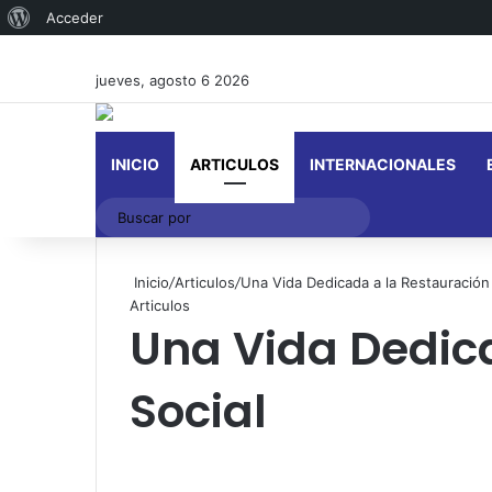
Acerca
Acceder
de
jueves, agosto 6 2026
WordPress
INICIO
ARTICULOS
INTERNACIONALES
Buscar
por
Inicio
/
Articulos
/
Una Vida Dedicada a la Restauración E
Articulos
Una Vida Dedica
Social