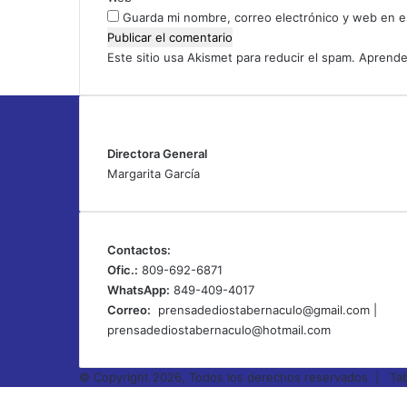
o
Guarda mi nombre, correo electrónico y web en e
s
R
Este sitio usa Akismet para reducir el spam.
Aprende
e
v
e
l
a
Directora General
d
Margarita García
a
e
n
C
Contactos:
r
Ofic.:
809-692-6871
i
WhatsApp:
849-409-4017
s
Correo:
prensadediostabernaculo@gmail.com
|
t
prensadediostabernaculo@hotmail.com
o
© Copyright 2026, Todos los derechos reservados |
Tab
Facebook
X
Tumblr
Pinterest
Reddit