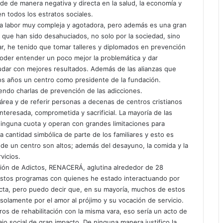
cide de manera negativa y directa en la salud, la economía y
en todos los estratos sociales.
una labor muy compleja y agotadora, pero además es una gran
 que han sido desahuciados, no solo por la sociedad, sino
lar, he tenido que tomar talleres y diplomados en prevención
poder entender un poco mejor la problemática y dar
yudar con mejores resultados. Además de las alianzas que
ios años un centro como presidente de la fundación.
endo charlas de prevención de las adicciones.
rea y de referir personas a decenas de centros cristianos
nteresada, comprometida y sacrificial. La mayoría de las
ninguna cuota y operan con grandes limitaciones para
a cantidad simbólica de parte de los familiares y esto es
 de un centro son altos; además del desayuno, la comida y la
vicios.
ción de Adictos, RENACERÁ, aglutina alrededor de 28
 estos programas con quienes he estado interactuando por
cta, pero puedo decir que, en su mayoría, muchos de estos
solamente por el amor al prójimo y su vocación de servicio.
os de rehabilitación con la misma vara, eso sería un acto de
bajo social de gran impacto. De ninguna manera justifico la