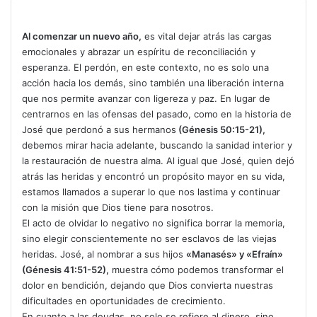
Al comenzar un nuevo año,
es vital dejar atrás las cargas
emocionales y abrazar un espíritu de reconciliación y
esperanza. El perdón, en este contexto, no es solo una
acción hacia los demás, sino también una liberación interna
que nos permite avanzar con ligereza y paz. En lugar de
centrarnos en las ofensas del pasado, como en la historia de
José que perdonó a sus hermanos
(Génesis 50:15-21),
debemos mirar hacia adelante, buscando la sanidad interior y
la restauración de nuestra alma. Al igual que José, quien dejó
atrás las heridas y encontró un propósito mayor en su vida,
estamos llamados a superar lo que nos lastima y continuar
con la misión que Dios tiene para nosotros.
El acto de olvidar lo negativo no significa borrar la memoria,
sino elegir conscientemente no ser esclavos de las viejas
heridas. José, al nombrar a sus hijos
«Manasés» y «Efraín»
(Génesis 41:51-52),
muestra cómo podemos transformar el
dolor en bendición, dejando que Dios convierta nuestras
dificultades en oportunidades de crecimiento.
En cuanto a las deudas, no solo se refiere al dinero, sino