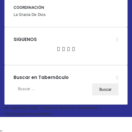
COORDINACIÓN
La Gracia De Dios
SIGUENOS
Facebook
X
YouTube
Instagram
Buscar en Tabernáculo
Buscar:
© Copyright 2026, Todos los derechos reservados |
TabernaculoPrensadeDios
Botón