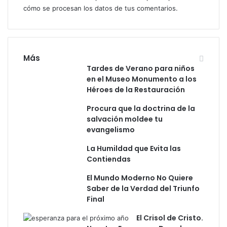
cómo se procesan los datos de tus comentarios.
e
t
e
n
c
Más
i
Tardes de Verano para niños
a
en el Museo Monumento a los
M
Héroes de la Restauración
i
n
Procura que la doctrina de la
i
salvación moldee tu
s
evangelismo
t
e
La Humildad que Evita las
r
Contiendas
i
El Mundo Moderno No Quiere
a
Saber de la Verdad del Triunfo
l
Final
El Crisol de Cristo.