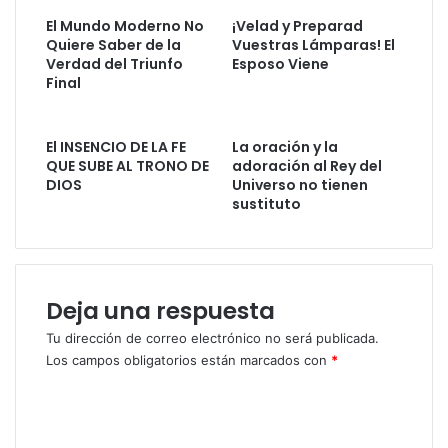
d
u
t
El Mundo Moderno No
¡Velad y Preparad
e
e
r
Quiere Saber de la
Vuestras Lámparas! El
F
N
Verdad del Triunfo
Esposo Viene
ó
i
o
Final
n
n
s
i
d
A
c
e
l
El INSENCIO DE LA FE
La oración y la
o
A
e
QUE SUBE AL TRONO DE
adoración al Rey del
ñ
j
DIOS
Universo no tienen
o
sustituto
a
.
d
U
e
n
l
i
a
Deja una respuesta
d
E
o
t
Tu dirección de correo electrónico no será publicada.
s
e
Los campos obligatorios están marcados con
*
e
r
n
n
C
e
i
o
l
d