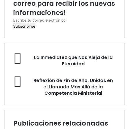
correo para recibir los nuevas
informaciones!
E
s
c
r
i
b
L
e
La Inmediatez que Nos Aleja de la
a
t
Eternidad
I
u
n
c
R
m
Reflexión de Fin de Año. Unidos en
o
e
e
el Llamado Más Allá de la
r
f
d
Competencia Ministerial
r
l
i
e
e
a
o
x
t
e
i
e
l
ó
Publicaciones relacionadas
z
e
n
q
c