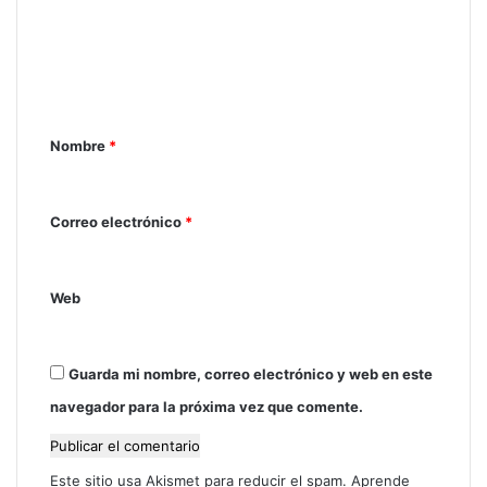
L
a
m
l
d
e
a
m
n
a
t
d
a
o
Nombre
*
M
r
á
i
s
Correo electrónico
*
A
o
l
*
l
Web
á
d
e
l
Guarda mi nombre, correo electrónico y web en este
a
navegador para la próxima vez que comente.
C
o
m
Este sitio usa Akismet para reducir el spam.
Aprende
p