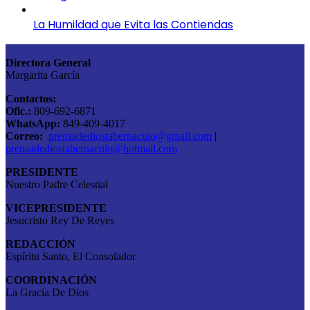
La Humildad que Evita las Contiendas
Directora General
Margarita García
Contactos:
Ofic.:
809-692-6871
WhatsApp:
849-409-4017
Correo:
prensadediostabernaculo@gmail.com
|
prensadediostabernaculo@hotmail.com
PRESIDENTE
Nuestro Padre Celestial
VICEPRESIDENTE
Jesucristo Rey De Reyes
REDACCIÓN
Espíritu Santo, El Consolador
COORDINACIÓN
La Gracia De Dios