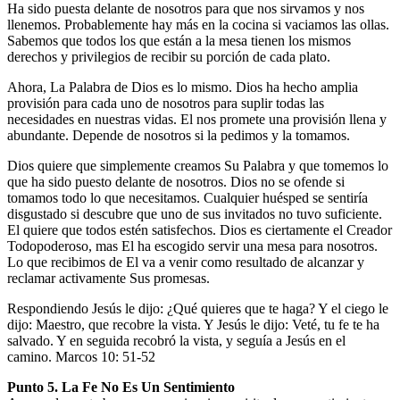
Ha sido puesta delante de nosotros para que nos sirvamos y nos
llenemos. Probablemente hay más en la cocina si vaciamos las ollas.
Sabemos que todos los que están a la mesa tienen los mismos
derechos y privilegios de recibir su porción de cada plato.
Ahora, La Palabra de Dios es lo mismo. Dios ha hecho amplia
provisión para cada uno de nosotros para suplir todas las
necesidades en nuestras vidas. El nos promete una provisión llena y
abundante. Depende de nosotros si la pedimos y la tomamos.
Dios quiere que simplemente creamos Su Palabra y que tomemos lo
que ha sido puesto delante de nosotros. Dios no se ofende si
tomamos todo lo que necesitamos. Cualquier huésped se sentiría
disgustado si descubre que uno de sus invitados no tuvo suficiente.
El quiere que todos estén satisfechos. Dios es ciertamente el Creador
Todopoderoso, mas El ha escogido servir una mesa para nosotros.
Lo que recibimos de El va a venir como resultado de alcanzar y
reclamar activamente Sus promesas.
Respondiendo Jesús le dijo: ¿Qué quieres que te haga? Y el ciego le
dijo: Maestro, que recobre la vista. Y Jesús le dijo: Veté, tu fe te ha
salvado. Y en seguida recobró la vista, y seguía a Jesús en el
camino. Marcos 10: 51-52
Punto 5. La Fe No Es Un Sentimiento