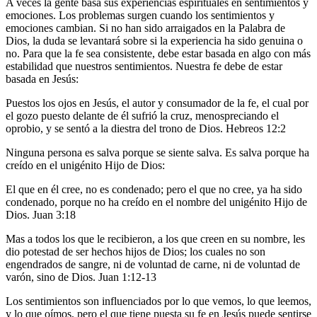
A veces la gente basa sus experiencias espirituales en sentimientos y
emociones. Los problemas surgen cuando los sentimientos y
emociones cambian. Si no han sido arraigados en la Palabra de
Dios, la duda se levantará sobre si la experiencia ha sido genuina o
no. Para que la fe sea consistente, debe estar basada en algo con más
estabilidad que nuestros sentimientos. Nuestra fe debe de estar
basada en Jesús:
Puestos los ojos en Jesús, el autor y consumador de la fe, el cual por
el gozo puesto delante de él sufrió la cruz, menospreciando el
oprobio, y se sentó a la diestra del trono de Dios. Hebreos 12:2
Ninguna persona es salva porque se siente salva. Es salva porque ha
creído en el unigénito Hijo de Dios:
El que en él cree, no es condenado; pero el que no cree, ya ha sido
condenado, porque no ha creído en el nombre del unigénito Hijo de
Dios. Juan 3:18
Mas a todos los que le recibieron, a los que creen en su nombre, les
dio potestad de ser hechos hijos de Dios; los cuales no son
engendrados de sangre, ni de voluntad de carne, ni de voluntad de
varón, sino de Dios. Juan 1:12-13
Los sentimientos son influenciados por lo que vemos, lo que leemos,
y lo que oímos, pero el que tiene puesta su fe en Jesús puede sentirse