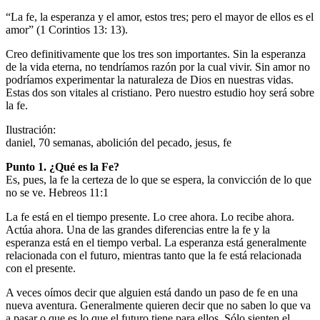
“La fe, la esperanza y el amor, estos tres; pero el mayor de ellos es el
amor” (1 Corintios 13: 13).
Creo definitivamente que los tres son importantes. Sin la esperanza
de la vida eterna, no tendríamos razón por la cual vivir. Sin amor no
podríamos experimentar la naturaleza de Dios en nuestras vidas.
Estas dos son vitales al cristiano. Pero nuestro estudio hoy será sobre
la fe.
Ilustración:
daniel, 70 semanas, abolición del pecado, jesus, fe
Punto 1. ¿Qué es la Fe?
Es, pues, la fe la certeza de lo que se espera, la convicción de lo que
no se ve. Hebreos 11:1
La fe está en el tiempo presente. Lo cree ahora. Lo recibe ahora.
Actúa ahora. Una de las grandes diferencias entre la fe y la
esperanza está en el tiempo verbal. La esperanza está generalmente
relacionada con el futuro, mientras tanto que la fe está relacionada
con el presente.
A veces oímos decir que alguien está dando un paso de fe en una
nueva aventura. Generalmente quieren decir que no saben lo que va
a pasar o que es lo que el futuro tiene para ellos. Sólo sienten el