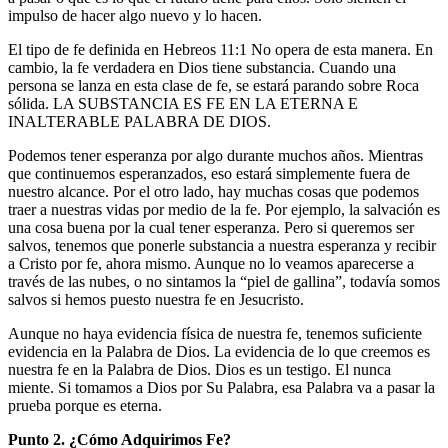
impulso de hacer algo nuevo y lo hacen.
El tipo de fe definida en Hebreos 11:1 No opera de esta manera. En
cambio, la fe verdadera en Dios tiene substancia. Cuando una
persona se lanza en esta clase de fe, se estará parando sobre Roca
sólida. LA SUBSTANCIA ES FE EN LA ETERNA E
INALTERABLE PALABRA DE DIOS.
Podemos tener esperanza por algo durante muchos años. Mientras
que continuemos esperanzados, eso estará simplemente fuera de
nuestro alcance. Por el otro lado, hay muchas cosas que podemos
traer a nuestras vidas por medio de la fe. Por ejemplo, la salvación es
una cosa buena por la cual tener esperanza. Pero si queremos ser
salvos, tenemos que ponerle substancia a nuestra esperanza y recibir
a Cristo por fe, ahora mismo. Aunque no lo veamos aparecerse a
través de las nubes, o no sintamos la “piel de gallina”, todavía somos
salvos si hemos puesto nuestra fe en Jesucristo.
Aunque no haya evidencia física de nuestra fe, tenemos suficiente
evidencia en la Palabra de Dios. La evidencia de lo que creemos es
nuestra fe en la Palabra de Dios. Dios es un testigo. El nunca
miente. Si tomamos a Dios por Su Palabra, esa Palabra va a pasar la
prueba porque es eterna.
Punto 2. ¿Cómo Adquirimos Fe?