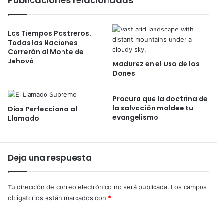
Publicaciones relacionadas
ú
t
l
o
p
m
i
Los Tiempos Postreros.
a
t
Todas las Naciones
r
Correrán al Monte de
o
Jehová
u
c
Madurez en el Uso de los
n
o
Dones
l
n
u
l
Procura que la doctrina de
g
a
la salvación moldee tu
Dios Perfecciona al
a
G
evangelismo
Llamado
r
r
i
a
m
c
p
i
Deja una respuesta
o
a
r
d
t
e
Tu dirección de correo electrónico no será publicada.
Los campos
a
D
obligatorios están marcados con
*
n
i
t
o
C