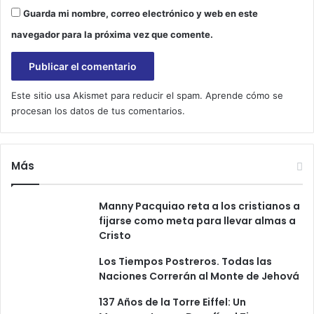
ú
Guarda mi nombre, correo electrónico y web en este
b
l
navegador para la próxima vez que comente.
i
c
a
s
Este sitio usa Akismet para reducir el spam.
Aprende cómo se
d
procesan los datos de tus comentarios.
e
n
u
Más
e
s
t
Manny Pacquiao reta a los cristianos a
r
fijarse como meta para llevar almas a
a
Cristo
s
n
Los Tiempos Postreros. Todas las
a
Naciones Correrán al Monte de Jehová
c
i
137 Años de la Torre Eiffel: Un
o