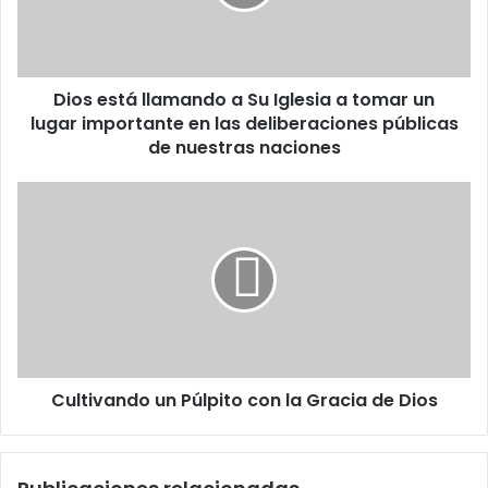
r
s
e
t
o
á
e
l
l
Dios está llamando a Su Iglesia a tomar un
l
e
lugar importante en las deliberaciones públicas
a
c
m
de nuestras naciones
t
a
r
n
C
ó
d
u
n
o
l
i
a
t
c
S
i
o
u
v
I
a
g
n
l
d
e
Cultivando un Púlpito con la Gracia de Dios
o
s
u
i
n
a
P
a