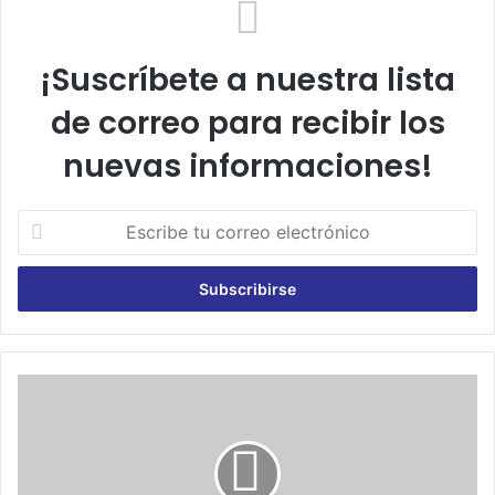
¡Suscríbete a nuestra lista
de correo para recibir los
nuevas informaciones!
E
s
c
r
i
b
e
t
D
u
i
c
o
o
s
r
e