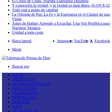
El Crisol de Cristo. Nuestra Esperanza Duradera
Y conoceréis la verdad, y la verdad os hará libres- jUAN 8-32
Todo está a punto de cambiar
La Ofrenda de Paz: La Fe y la Esperanza en el Clamor de una
Viuda
Antes de Hablar, Aprende a Escuchar. Una Voz Profética para
Nuestros Tiempos
Unidad a toda costa
Barra lateral
Instagram
YouTube
X
Facebook
Menú
Buscar por
INICIO
ARTICULOS
INTERNACIONALES
EDUCACIÓN
TESTIMONIOS
REPORTAJES
DEPORTE
ARTE
TECNOLOGÍA