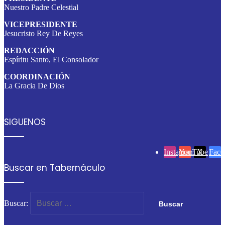
Nuestro Padre Celestial
VICEPRESIDENTE
Jesucristo Rey De Reyes
REDACCIÓN
Espíritu Santo, El Consolador
COORDINACIÓN
La Gracia De Dios
SIGUENOS
Instagram
YouTube
X
Face
Buscar en Tabernáculo
Buscar: