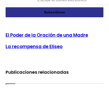
El Poder de la Oración de una Madre
El Poder de la Oración de una Madre
La recompensa de Eliseo
La recompensa de Eliseo
Publicaciones relacionadas