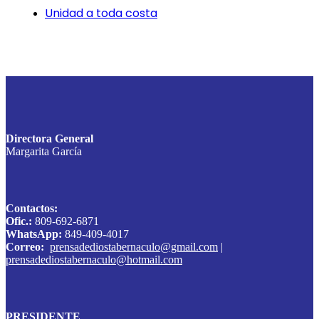
Unidad a toda costa
Directora General
Margarita García
Contactos:
Ofic.:
809-692-6871
WhatsApp:
849-409-4017
Correo:
prensadediostabernaculo@gmail.com
|
prensadediostabernaculo@hotmail.com
PRESIDENTE