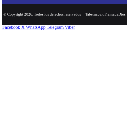
© Copyright 2026, Todos los derechos reservados |
TabernaculoPrensadeDios
Facebook
X
WhatsApp
Telegram
Viber