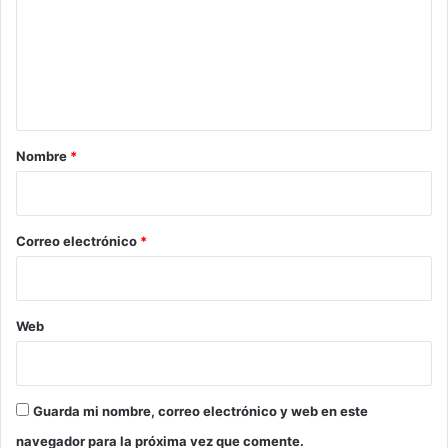
e
r
e
í
n
a
b
t
í
a
b
r
l
Nombre
*
i
i
c
o
a
?
*
Correo electrónico
*
Web
Guarda mi nombre, correo electrónico y web en este
navegador para la próxima vez que comente.