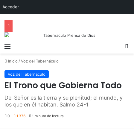
Acceder
Menú
B
Inicio
/
Voz del Tabernáculo
Voz del Tabernáculo
El Trono que Gobierna Todo
Del Señor es la tierra y su plenitud; el mundo, y
los que en él habitan. Salmo 24-1
0
1.376
1 minuto de lectura