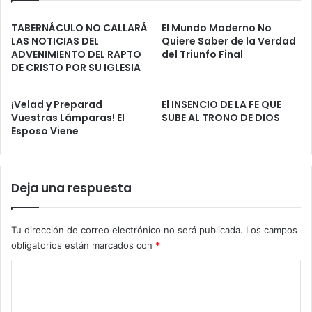
i
r
a
s
TABERNÁCULO NO CALLARÁ
El Mundo Moderno No
l
i
LAS NOTICIAS DEL
Quiere Saber de la Verdad
r
ADVENIMIENTO DEL RAPTO
del Triunfo Final
n
DE CRISTO POR SU IGLESIA
e
C
e
a
m
m
¡Velad y Preparad
El INSENCIO DE LA FE QUE
p
b
Vuestras Lámparas! El
SUBE AL TRONO DE DIOS
l
i
Esposo Viene
a
a
z
r
a
r
Deja una respuesta
l
a
c
Tu dirección de correo electrónico no será publicada.
Los campos
o
obligatorios están marcados con
*
n
C
s
e
o
j
m