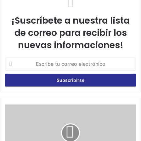
¡Suscríbete a nuestra lista
de correo para recibir los
nuevas informaciones!
E
s
c
r
i
b
e
t
¿
u
P
c
u
o
e
r
d
r
e