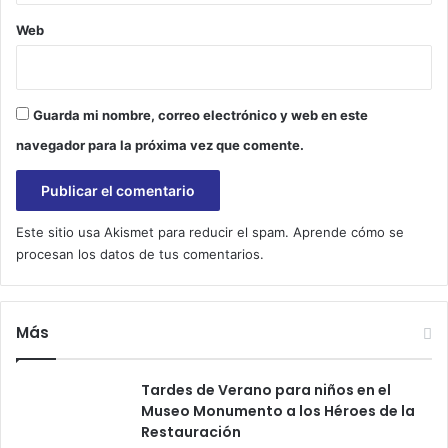
c
Web
u
r
i
d
Guarda mi nombre, correo electrónico y web en este
a
navegador para la próxima vez que comente.
d
,
p
e
r
Este sitio usa Akismet para reducir el spam.
Aprende cómo se
o
procesan los datos de tus comentarios.
Y
o
l
Más
o
s
l
Tardes de Verano para niños en el
l
Museo Monumento a los Héroes de la
a
Restauración
m