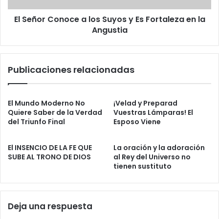
p
o
o
El Señor Conoce a los Suyos y Es Fortaleza en la
n
s
Angustia
o
i
c
c
e
i
a
Publicaciones relacionadas
ó
l
n
o
d
s
e
S
El Mundo Moderno No
¡Velad y Preparad
D
u
Quiere Saber de la Verdad
Vuestras Lámparas! El
i
del Triunfo Final
Esposo Viene
y
o
o
s
s
El INSENCIO DE LA FE QUE
La oración y la adoración
.
y
SUBE AL TRONO DE DIOS
al Rey del Universo no
M
E
tienen sustituto
u
s
c
F
h
o
o
r
Deja una respuesta
s
t