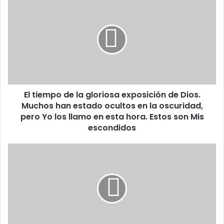
u
l
c
t
o
i
r
e
r
m
e
p
o
o
e
d
l
El tiempo de la gloriosa exposición de Dios.
e
e
Muchos han estado ocultos en la oscuridad,
l
c
a
pero Yo los llamo en esta hora. Estos son Mis
t
g
escondidos
r
l
ó
o
E
n
r
l
i
i
S
c
o
e
o
s
ñ
a
o
e
r
x
C