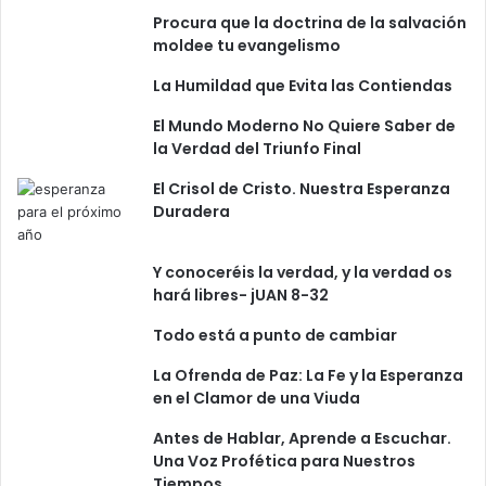
o
Procura que la doctrina de la salvación
e
moldee tu evangelismo
n
e
La Humildad que Evita las Contiendas
s
El Mundo Moderno No Quiere Saber de
t
la Verdad del Triunfo Final
a
h
El Crisol de Cristo. Nuestra Esperanza
o
Duradera
r
a
.
Y conoceréis la verdad, y la verdad os
E
hará libres- jUAN 8-32
s
t
Todo está a punto de cambiar
o
La Ofrenda de Paz: La Fe y la Esperanza
s
en el Clamor de una Viuda
s
o
Antes de Hablar, Aprende a Escuchar.
n
Una Voz Profética para Nuestros
M
Tiempos