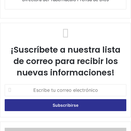
¡Suscríbete a nuestra lista
de correo para recibir los
nuevas informaciones!
E
s
c
r
i
b
e
t
E