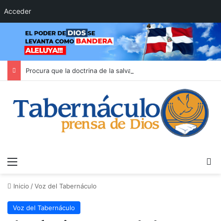
Acceder
Procura que la doctrina de la salvación moldee tu evangelismo
Menú
B
Inicio
/
Voz del Tabernáculo
Voz del Tabernáculo