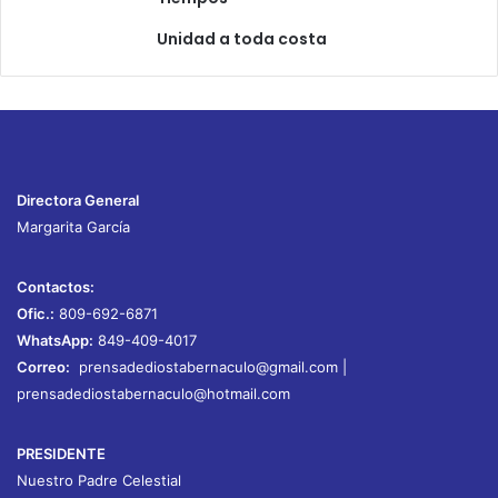
i
s
Unidad a toda costa
e
s
c
o
n
d
i
Directora General
d
Margarita García
o
s
Contactos:
Ofic.:
809-692-6871
WhatsApp:
849-409-4017
Correo:
prensadediostabernaculo@gmail.com
|
prensadediostabernaculo@hotmail.com
PRESIDENTE
Nuestro Padre Celestial