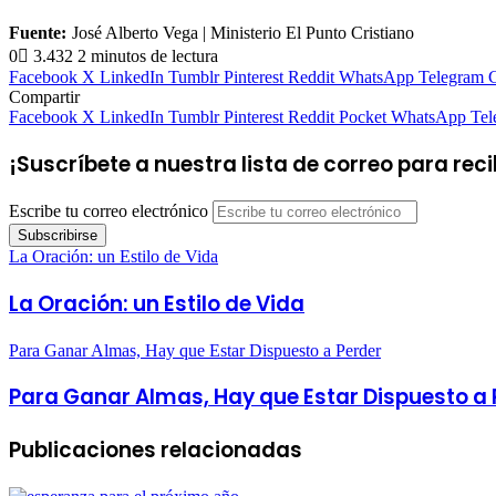
Fuente:
José Alberto Vega | Ministerio El Punto Cristiano
0
3.432
2 minutos de lectura
Facebook
X
LinkedIn
Tumblr
Pinterest
Reddit
WhatsApp
Telegram
C
Compartir
Facebook
X
LinkedIn
Tumblr
Pinterest
Reddit
Pocket
WhatsApp
Tel
¡Suscríbete a nuestra lista de correo para rec
Escribe tu correo electrónico
La Oración: un Estilo de Vida
La Oración: un Estilo de Vida
Para Ganar Almas, Hay que Estar Dispuesto a Perder
Para Ganar Almas, Hay que Estar Dispuesto a 
Publicaciones relacionadas