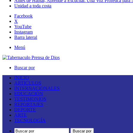
Antes de Hablar, Aprende a Escuchar. Una Voz Profética para
Unidad a toda costa
Facebook
X
YouTube
Instagram
Barra lateral
Menú
Buscar por
INICIO
ARTICULOS
INTERNACIONALES
EDUCACIÓN
TESTIMONIOS
REPORTAJES
DEPORTE
ARTE
TECNOLOGÍA
Buscar por