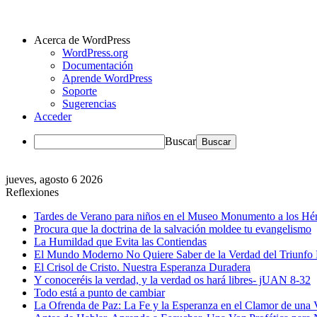
Acerca de WordPress
WordPress.org
Documentación
Aprende WordPress
Soporte
Sugerencias
Acceder
Buscar
jueves, agosto 6 2026
Reflexiones
Tardes de Verano para niños en el Museo Monumento a los Hér
Procura que la doctrina de la salvación moldee tu evangelismo
La Humildad que Evita las Contiendas
El Mundo Moderno No Quiere Saber de la Verdad del Triunfo 
El Crisol de Cristo. Nuestra Esperanza Duradera
Y conoceréis la verdad, y la verdad os hará libres- jUAN 8-32
Todo está a punto de cambiar
La Ofrenda de Paz: La Fe y la Esperanza en el Clamor de una 