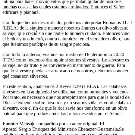
íntima para hacer movimientos que permitan quitar de nosotros
muchas cosas a las cuales estamos arraigados. Entonces el Señor
edificará y plantará.
Con lo que hemos desarrollado, podemos interpretar Romanos 11:17
(LBLA) de la siguiente manera: nosotros éramos un olivo silvestre,
salvaje, que creció sin que nadie lo hubiera cuidado. Entonces vino
el Señor y nos injertó, contra naturaleza, en el verdadero olivo, para
que fuéramos partícipes de su sangre preciosa.
Con todo lo anterior, veamos por medio de Deuteronomio 20:20
(FTA) cómo podemos distinguir si somos silvestres. Lo silvestre es
salvaje, no da fruto y se convierte en instrumento de guerra. Para
que lo silvestre pueda ser arrancado de nosotros, debemos conocer
qué cosas son silvestres.
En este sentido, analicemos 2 Reyes 4:39 (LBLA). Las calabazas
silvestres en la antigüedad se utilizaban como purgantes y venenos.
Por tanto, es necesario que nos arrepintamos para que la bondad de
Dios se extienda sobre nosotros y no seamos viña, olivo ni calabaza
silvestre, con el fin de que la rica savia nos transforme en un olivo
natural para que produzcamos los frutos deseados por el Señor.
Fuente:
Mensaje compartido por su autor original. El
Apostol Sergio Enriquez del Ministerio Ebenezer-Guatemala.Se
publica con fines de edificación, conservando sus referencias