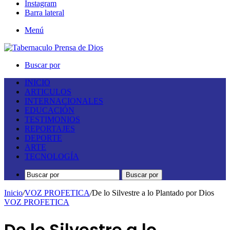
Instagram
Barra lateral
Menú
Buscar por
INICIO
ARTICULOS
INTERNACIONALES
EDUCACIÓN
TESTIMONIOS
REPORTAJES
DEPORTE
ARTE
TECNOLOGÍA
Buscar por
Inicio
/
VOZ PROFETICA
/
De lo Silvestre a lo Plantado por Dios
VOZ PROFETICA
De lo Silvestre a lo