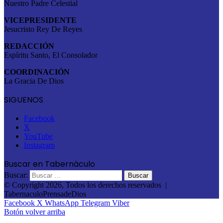
Nuestro Padre Celestial
VICEPRESIDENTE
Jesucristo Rey De Reyes
REDACCIÓN
Espíritu Santo, El Consolador
COORDINACIÓN
La Gracia De Dios
SIGUENOS
Facebook
X
YouTube
Instagram
Buscar en Tabernáculo
Buscar:
© Copyright 2026, Todos los derechos reservados |
TabernaculoPrensadeDios
Facebook
X
WhatsApp
Telegram
Viber
Botón volver arriba