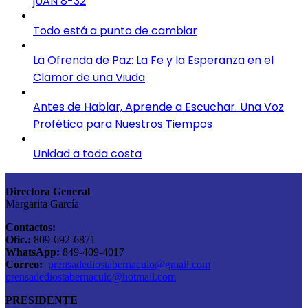
jUAN 8-32
Todo está a punto de cambiar
La Ofrenda de Paz: La Fe y la Esperanza en el
Clamor de una Viuda
Antes de Hablar, Aprende a Escuchar. Una Voz
Profética para Nuestros Tiempos
Unidad a toda costa
Directora General
Margarita García
Contactos:
Ofic.:
809-692-6871
WhatsApp:
849-409-4017
Correo:
prensadediostabernaculo@gmail.com
|
prensadediostabernaculo@hotmail.com
PRESIDENTE