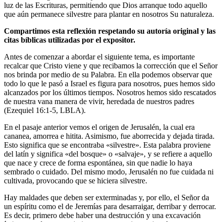
luz de las Escrituras, permitiendo que Dios arranque todo aquello
que aún permanece silvestre para plantar en nosotros Su naturaleza.
Compartimos esta reflexión respetando su autoría original y las
citas bíblicas utilizadas por el expositor.
Antes de comenzar a abordar el siguiente tema, es importante
recalcar que Cristo viene y que recibamos la corrección que el Señor
nos brinda por medio de su Palabra. En ella podemos observar que
todo lo que le pasó a Israel es figura para nosotros, pues hemos sido
alcanzados por los últimos tiempos. Nosotros hemos sido rescatados
de nuestra vana manera de vivir, heredada de nuestros padres
(Ezequiel 16:1-5, LBLA).
En el pasaje anterior vemos el origen de Jerusalén, la cual era
cananea, amorrea e hitita. Asimismo, fue aborrecida y dejada tirada.
Esto significa que se encontraba «silvestre». Esta palabra proviene
del latín y significa «del bosque» o «salvaje», y se refiere a aquello
que nace y crece de forma espontánea, sin que nadie lo haya
sembrado o cuidado. Del mismo modo, Jerusalén no fue cuidada ni
cultivada, provocando que se hiciera silvestre.
Hay maldades que deben ser exterminadas y, por ello, el Señor da
un espíritu como el de Jeremías para desarraigar, derribar y derrocar.
Es decir, primero debe haber una destrucción y una excavación