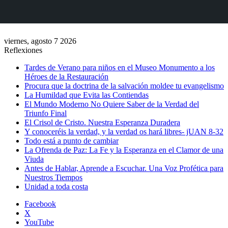
viernes, agosto 7 2026
Reflexiones
Tardes de Verano para niños en el Museo Monumento a los
Héroes de la Restauración
Procura que la doctrina de la salvación moldee tu evangelismo
La Humildad que Evita las Contiendas
El Mundo Moderno No Quiere Saber de la Verdad del
Triunfo Final
El Crisol de Cristo. Nuestra Esperanza Duradera
Y conoceréis la verdad, y la verdad os hará libres- jUAN 8-32
Todo está a punto de cambiar
La Ofrenda de Paz: La Fe y la Esperanza en el Clamor de una
Viuda
Antes de Hablar, Aprende a Escuchar. Una Voz Profética para
Nuestros Tiempos
Unidad a toda costa
Facebook
X
YouTube