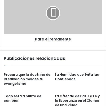
ó
p
r
n
a
a
i
r
e
c
a
l
o
r
r
e
e
s
m
o
Para el remanente
a
l
n
v
e
e
n
Publicaciones relacionadas
r
t
l
e
o
s
Procura que la doctrina de
La Humildad que Evita las
p
la salvación moldee tu
Contiendas
r
evangelismo
o
b
Todo está a punto de
La Ofrenda de Paz: La Fe y
l
cambiar
la Esperanza en el Clamor
e
de una Viuda