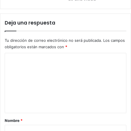
m
a
s
d
Deja una respuesta
e
n
u
Tu dirección de correo electrónico no será publicada.
Los campos
e
obligatorios están marcados con
*
s
C
t
r
o
a
m
v
i
e
d
n
a
t
a
r
Nombre
*
i