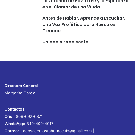
La Ofrenda de Paz: La Fe y la Esperanza
en el Clamor de una Viuda
Antes de Hablar, Aprende a Escuchar.
Una Voz Profética para Nuestros
Tiempos
Unidad a toda costa
Directora General
Margarita García
Contactos:
Ofic.:
809-692-6871
WhatsApp:
849-409-4017
Correo:
prensadediostabernaculo@gmail.com
|