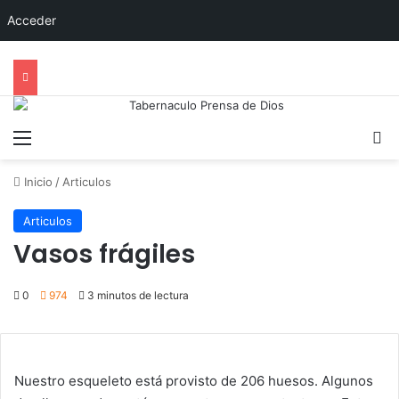
Acceder
Menú
B
Inicio
/
Articulos
Articulos
Vasos frágiles
0
974
3 minutos de lectura
Nuestro esqueleto está provisto de 206 huesos. Algunos