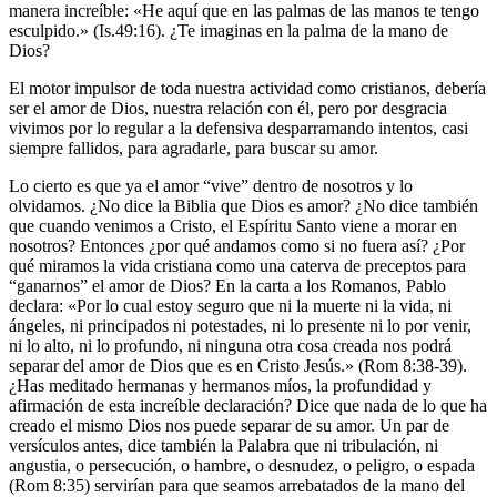
manera increíble: «He aquí que en las palmas de las manos te tengo
esculpido.» (Is.49:16). ¿Te imaginas en la palma de la mano de
Dios?
El motor impulsor de toda nuestra actividad como cristianos, debería
ser el amor de Dios, nuestra relación con él, pero por desgracia
vivimos por lo regular a la defensiva desparramando intentos, casi
siempre fallidos, para agradarle, para buscar su amor.
Lo cierto es que ya el amor “vive” dentro de nosotros y lo
olvidamos. ¿No dice la Biblia que Dios es amor? ¿No dice también
que cuando venimos a Cristo, el Espíritu Santo viene a morar en
nosotros? Entonces ¿por qué andamos como si no fuera así? ¿Por
qué miramos la vida cristiana como una caterva de preceptos para
“ganarnos” el amor de Dios? En la carta a los Romanos, Pablo
declara: «Por lo cual estoy seguro que ni la muerte ni la vida, ni
ángeles, ni principados ni potestades, ni lo presente ni lo por venir,
ni lo alto, ni lo profundo, ni ninguna otra cosa creada nos podrá
separar del amor de Dios que es en Cristo Jesús.» (Rom 8:38-39).
¿Has meditado hermanas y hermanos míos, la profundidad y
afirmación de esta increíble declaración? Dice que nada de lo que ha
creado el mismo Dios nos puede separar de su amor. Un par de
versículos antes, dice también la Palabra que ni tribulación, ni
angustia, o persecución, o hambre, o desnudez, o peligro, o espada
(Rom 8:35) servirían para que seamos arrebatados de la mano del