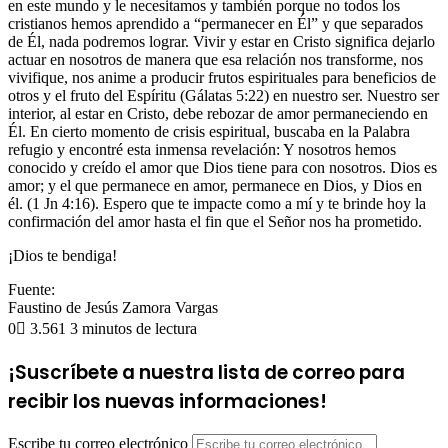
en este mundo y le necesitamos y también porque no todos los
cristianos hemos aprendido a “permanecer en Él” y que separados
de Él, nada podremos lograr. Vivir y estar en Cristo significa dejarlo
actuar en nosotros de manera que esa relación nos transforme, nos
vivifique, nos anime a producir frutos espirituales para beneficios de
otros y el fruto del Espíritu (Gálatas 5:22) en nuestro ser. Nuestro ser
interior, al estar en Cristo, debe rebozar de amor permaneciendo en
Él. En cierto momento de crisis espiritual, buscaba en la Palabra
refugio y encontré esta inmensa revelación: Y nosotros hemos
conocido y creído el amor que Dios tiene para con nosotros. Dios es
amor; y el que permanece en amor, permanece en Dios, y Dios en
él. (1 Jn 4:16). Espero que te impacte como a mí y te brinde hoy la
confirmación del amor hasta el fin que el Señor nos ha prometido.
¡Dios te bendiga!
Fuente:
Faustino de Jesús Zamora Vargas
0
3.561
3 minutos de lectura
¡Suscríbete a nuestra lista de correo para
recibir los nuevas informaciones!
Escribe tu correo electrónico