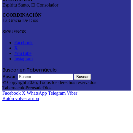
Espíritu Santo, El Consolador
COORDINACIÓN
La Gracia De Dios
SIGUENOS
Facebook
X
YouTube
Instagram
Buscar en Tabernáculo
Buscar:
© Copyright 2026, Todos los derechos reservados |
TabernaculoPrensadeDios
Facebook
X
WhatsApp
Telegram
Viber
Botón volver arriba