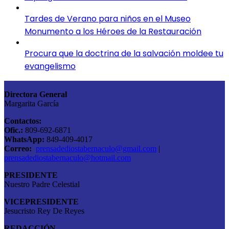
Tardes de Verano para niños en el Museo
Monumento a los Héroes de la Restauración
Procura que la doctrina de la salvación moldee tu
evangelismo
Directora General
Margarita García
Contactos:
Ofic.:
809-692-6871
WhatsApp:
849-409-4017
Correo:
prensadediostabernaculo@gmail.com
|
prensadediostabernaculo@hotmail.com
PRESIDENTE
Nuestro Padre Celestial
VICEPRESIDENTE
Jesucristo Rey De Reyes
REDACCIÓN