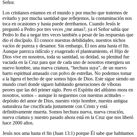
Señor.
Los cristianos estamos en el mundo y por mucho que tratemos de
evitarlo y por mucha santidad que reflejemos, la contaminación nos
toca en ocasiones y hasta puede derribarnos. Cuando Jesús le
preguntó a Pedro por tres veces ¿me amas?, ya el Señor sabía que
Pedro lo iba a negar tres veces también a pesar de las respuestas que
dio el discípulo. Él conoce nuestras debilidades, nuestros nichos
vacíos de pureza y desamor. Sin embargo, Él nos ama hasta el fin.
Aunque parezca ridículo y exagerado el planteamiento, el Hijo de
Dios vive en nosotros, toda su santidad, su deidad, su plenitud fue
vaciada en la Cruz para que de cada uno de nosotros emergiera un
nuevo hombre, una nueva criatura, “hechura suya”, de un nuevo
barro espiritual amasado con polvo de estrellas. No podemos tomar
a la ligera el hecho de que somos hijos de Dios. Este sigue siendo un
mundo cruel donde siguen habitando generaciones de víboras
peores que las del primer siglo. Pero el Espíritu del altísimo mora en
nosotros, somos – aunque lo neguemos con nuestras actitudes –
depósito del amor de Dios, nuestro viejo hombre, nuestra antigua
naturaleza fue crucificada juntamente con Cristo y está
definitivamente muerta. Somos hechura nueva, nueva creación,
nueva criatura y nuestro pasado ahora está en la Cruz que nos liberó
hace 2000 años.
Jesús nos ama hasta el fin (Juan 13:1) porque Él sabe que habitamos