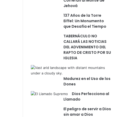
Correrán al Monte de
v
Jehová
e
n
137 Años de la Torre
e
Eiffel: Un Monumento
s
que Desafía el Tiempo
TABERNÁCULO NO
CALLARÁ LAS NOTICIAS
DEL ADVENIMIENTO DEL
RAPTO DE CRISTO POR SU
IGLESIA
Madurez en el Uso de los
Dones
Dios Perfecciona al
Llamado
El peligro de servir a Dios
sin amar a Dios