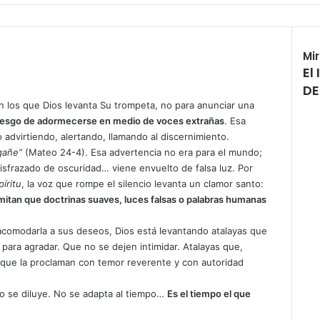
Mi
El
DE
 en los que Dios levanta Su trompeta, no para anunciar una
 riesgo de adormecerse en medio de voces extrañas
. Esa
advirtiendo, alertando, llamando al discernimiento.
gañe”
(Mateo 24-4). Esa advertencia no era para el mundo;
isfrazado de oscuridad… viene envuelto de falsa luz. Por
íritu
, la voz que rompe el silencio levanta un clamor santo:
mitan que doctrinas suaves, luces falsas o palabras humanas
comodarla a sus deseos, Dios está levantando atalayas que
para agradar. Que no se dejen intimidar. Atalayas que,
o que la proclaman con temor reverente y con autoridad
o se diluye. No se adapta al tiempo…
Es el tiempo el que