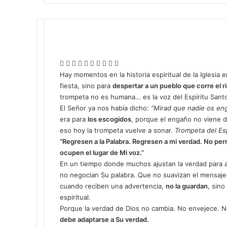
F
X
L
T
P
R
W
T
C
I
a
i
u
i
e
h
e
o
m
Hay momentos en la historia espiritual de la Iglesia
c
n
m
n
d
a
l
m
p
fiesta, sino para
despertar a un pueblo que corre el
e
k
b
t
d
t
e
p
r
trompeta no es humana… es la voz del Espíritu Santo 
b
e
l
e
i
s
g
a
i
El Señor ya nos había dicho:
“Mirad que nadie os en
o
d
r
r
t
A
r
r
m
era para
los escogidos
, porque el engaño no viene d
o
I
e
p
a
t
i
eso hoy la trompeta vuelve a sonar.
Trompeta del Esp
k
n
s
p
m
i
r
“Regresen a la Palabra. Regresen a mi verdad. No per
t
r
ocupen el lugar de Mi voz.”
p
En un tiempo donde muchos ajustan la verdad para a
o
no negocian Su palabra. Que no suavizan el mensaje 
r
cuando reciben una advertencia,
no la guardan
, sin
c
espiritual.
o
Porque la verdad de Dios no cambia. No envejece. N
r
debe adaptarse a Su verdad.
r