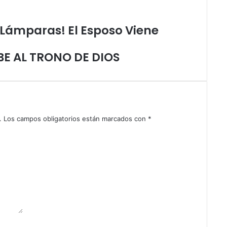
i
e
 Lámparas! El Esposo Viene
m
p
o
UBE AL TRONO DE DIOS
,
C
a
m
i
n
.
Los campos obligatorios están marcados con
*
a
r
e
n
U
n
i
d
a
d