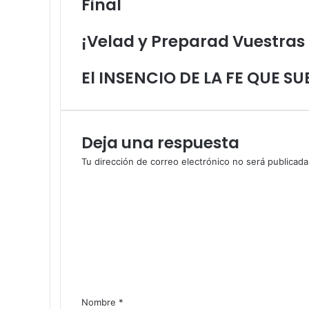
Final
D
e
c
n
i
c
o
i
¡Velad y Preparad Vuestras
o
t
c
s
r
o
n
ó
El INSENCIO DE LA FE QUE S
o
n
s
i
o
c
n
o
Deja una respuesta
p
a
Tu dirección de correo electrónico no será publicada
s
C
i
o
v
m
o
e
s
n
:
t
U
a
n
r
a
i
Nombre
*
r