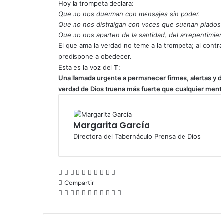
Hoy la trompeta declara:
e
Que no nos duerman con mensajes sin poder.
o
Que no nos distraigan con voces que suenan piadosas,
e
Que no nos aparten de la santidad, del arrepentimient
l
El que ama la verdad no teme a la trompeta; al contra
e
predispone a obedecer.
c
Esta es la voz del
T
:
t
Una llamada urgente a permanecer firmes, alertas y 
r
verdad de Dios truena más fuerte que cualquier ment
ó
n
i
c
Margarita García
o
Directora del Tabernáculo Prensa de Dios
F
X
L
T
P
R
W
T
C
I
a
Compartir
i
u
i
e
h
e
o
m
c
F
X
n
L
m
T
n
P
d
R
a
P
l
W
m
T
p
C
I
e
a
k
i
b
u
t
i
d
e
t
o
e
h
p
e
r
o
m
b
c
e
n
l
m
e
n
i
d
s
c
g
a
a
l
i
m
p