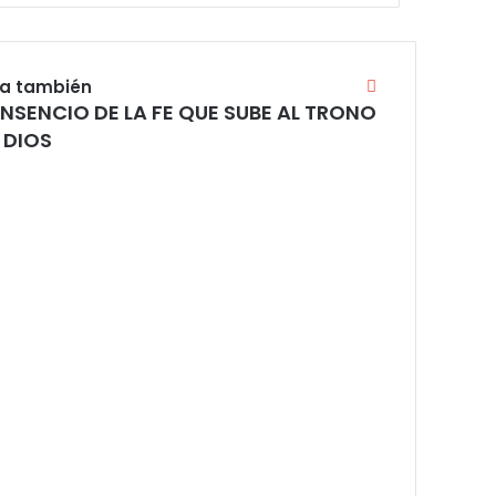
ra también
C
e
 INSENCIO DE LA FE QUE SUBE AL TRONO
r
 DIOS
r
a
r