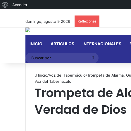
Acerca
Acceder
de
domingo, agosto 9 2026
Reflexiones
WordPress
INICIO
ARTICULOS
INTERNACIONALES
Buscar
por
Inicio
/
Voz del Tabernáculo
/
Trompeta de Alarma. Qu
Voz del Tabernáculo
Trompeta de Al
Verdad de Dios