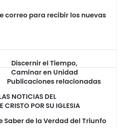
de correo para recibir los nuevas
Discernir el Tiempo,
D
i
Caminar en Unidad
s
Publicaciones relacionadas
c
e
r
AS NOTICIAS DEL
n
 CRISTO POR SU IGLESIA
i
r
e
 Saber de la Verdad del Triunfo
l
T