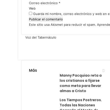
o
Correo electrónico
e
*
*
f
Web
l
Guarda mi nombre, correo electrónico y web en e
e
x
Este sitio usa Akismet para reducir el spam.
Aprende
i
ó
Voz del Tabernáculo
n
p
a
r
a
h
Más
o
Manny Pacquiao reta a
m
los cristianos a fijarse
b
como meta para llevar
r
almas a Cristo
e
s
Los Tiempos Postreros.
j
Todas las Naciones
ó