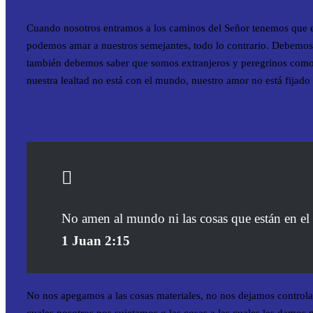
Cuando nosotros entramos a los caminos del Señor tenemos que e
podemos amar a nuestros semejantes, todo lo contrario. Debemos n
también debemos saber que somos extranjeros y peregrinos como
nuestra lealtad no está con el mundo, nuestro amor no está fijado
No amen al mundo ni las cosas que están en el
1 Juan 2:15
No nos apegamos a las cosas materiales, no nos dejamos controlar