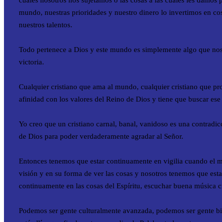
cuales nosotros nos sujetamos o las cosas a las cuales les damos 
mundo, nuestras prioridades y nuestro dinero lo invertimos en co
nuestros talentos.
Todo pertenece a Dios y este mundo es simplemente algo que noso
victoria.
Cualquier cristiano que ama al mundo, cualquier cristiano que pr
afinidad con los valores del Reino de Dios y tiene que buscar ese 
Yo creo que un cristiano carnal, banal, vanidoso es una contrad
de Dios para poder verdaderamente agradar al Señor.
Entonces tenemos que estar continuamente en vigilia cuando el m
visión y en su forma de ver las cosas y nosotros tenemos que est
continuamente en las cosas del Espíritu, escuchar buena música cr
Podemos ser gente culturalmente avanzada, podemos ser gente bi