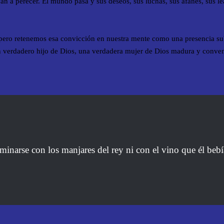
van a perecer. El mundo pasa y sus deseos, sus luchas, sus afanes, sus le
o pero retenemos esa convicción en nuestra mente como una presencia s
e un verdadero hijo de Dios, una verdadera mujer de Dios madura y conve
narse con los manjares del rey ni con el vino que él bebía, 