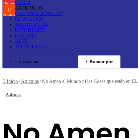
INICIO
Pinterest
ARTICULOS
INTERNACIONALES
Reddit
EDUCACIÓN
TESTIMONIOS
REPORTAJES
DEPORTE
ARTE
TECNOLOGÍA
Buscar por
Inicio
/
Articulos
/
No Amen al Mundo ni las Cosas que están en EL
Articulos
No Amen 