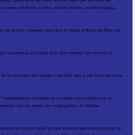
uales, preferimos las cosas de Dios antes que las cosas del
s causas del Reino de Dios, nuestro tiempo, nuestra energía,
N
P
C
así decirlo y nuestra meta final es llegar al Reino de Dios con
J
 que caracterizan al mundo tiene que entender que no está en
R
ás de los reclamos del mundo y mirando más y más hacia las cosas
E
. Continuamente el mundo va a intentar encarcelarnos en su
S
comunión con los santos, de congregarnos, de meditar
E
C
anamente en nuestra mano porque sabemos que nuestra lealtad no