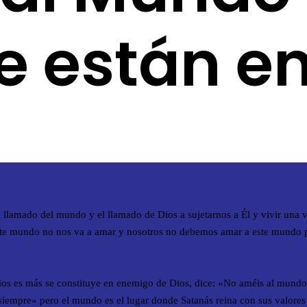
 están en
el llamado del mundo y el llamado de Dios a sujetarnos a Él y vivir una 
ste mundo no nos va a amar y nosotros no debemos amar a este mundo p
ios es más se constituye en enemigo de Dios, dice: «No améis al mundo
iempre» pero el mundo es el lugar donde Satanás reina con sus valores 