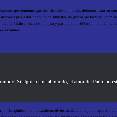
ntender que tenemos que decirle adiós al mundo, debemos estar en con
osotros proyectar una vida de simpatía, de gracia, de bondad, de miser
 dice la Palabra, estamos de paso y participamos del mundo en la med
 en el mundo.
 mundo. Si alguien ama al mundo, el amor del Padre no est
 por la opinión o el pensamiento de los demás, no dejamos que lo que lo