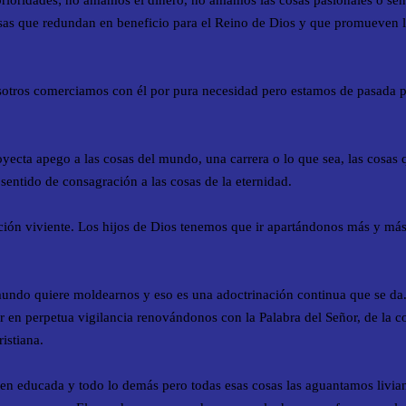
prioridades; no amamos el dinero, no amamos las cosas pasionales o sens
sas que redundan en beneficio para el Reino de Dios y que promueven la
tros comerciamos con él por pura necesidad pero estamos de pasada por 
oyecta apego a las cosas del mundo, una carrera o lo que sea, las cosas
sentido de consagración a las cosas de la eternidad.
icción viviente. Los hijos de Dios tenemos que ir apartándonos más y m
undo quiere moldearnos y eso es una adoctrinación continua que se da
ar en perpetua vigilancia renovándonos con la Palabra del Señor, de la 
istiana.
en educada y todo lo demás pero todas esas cosas las aguantamos livi