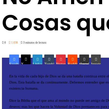
Cosas que
0
1.038
3 minutos de lectura
Facebook
X
LinkedIn
Tumblr
Pinterest
Reddit
Compartir por correo electrónico
Imprimir
En la vida de cada hijo de Dios se da una batalla continua entre 
Dios. Esta batalla se da continuamente. Debemos entender que e
existencia humana.
Dice la Biblia que el que ama al mundo no puede ser amigo de D
deseos; mas los que hacen la Voluntad de Dios permanecen para s