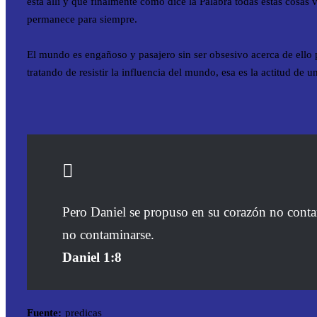
está allí y que finalmente como dice la Palabra todas estas cosas 
permanece para siempre.
El mundo es engañoso y pasajero sin ser obsesivo acerca de ell
tratando de resistir la influencia del mundo, esa es la actitud d
Pero Daniel se propuso en su corazón no contami
no contaminarse.
Daniel 1:8
Fuente:
predicas