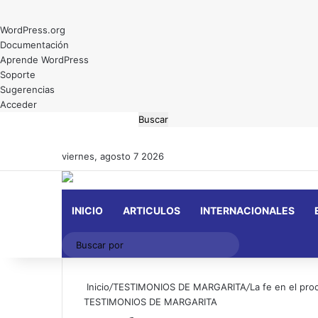
Acerca
WordPress.org
de
Documentación
WordPress
Aprende WordPress
Soporte
Sugerencias
Acceder
Buscar
viernes, agosto 7 2026
INICIO
ARTICULOS
INTERNACIONALES
Buscar
por
Inicio
/
TESTIMONIOS DE MARGARITA
/
La fe en el pr
TESTIMONIOS DE MARGARITA