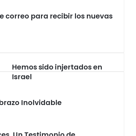
de correo para recibir los nuevas
Hemos sido injertados en
H
e
Israel
m
o
s
s
brazo Inolvidable
i
d
o
i
n
es. Un Testimonio de
j