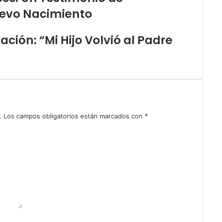
e
Nuevo Nacimiento
r
t
ación: “Mi Hijo Volvió al Padre
a
d
o
s
e
n
I
s
.
Los campos obligatorios están marcados con
*
r
a
e
l