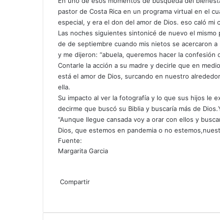
En uno de esos momentos de búsqueda del bienestar 
pastor de Costa Rica en un programa virtual en el c
especial, y era el don del amor de Dios. eso caló mi
Las noches siguientes sintonicé de nuevo el mismo 
de de septiembre cuando mis nietos se acercaron a 
y me dijeron: “abuela, queremos hacer la confesión d
Contarle la acción a su madre y decirle que en medio
está el amor de Dios, surcando en nuestro alrededor,
ella.
Su impacto al ver la fotografía y lo que sus hijos le
decirme que buscó su Biblia y buscaría más de Dios.Y
“Aunque llegue cansada voy a orar con ellos y buscar
Dios, que estemos en pandemia o no estemos,nuestro 
Fuente:
Margarita Garcia
F
X
L
T
P
R
W
T
C
I
a
Compartir
i
u
i
e
h
e
o
m
c
F
X
n
L
m
T
n
P
d
R
a
P
l
W
m
p
T
C
I
e
a
k
i
b
u
t
i
d
e
t
o
e
h
p
r
e
o
m
b
c
e
n
l
m
e
n
i
d
s
c
g
a
a
i
l
m
p