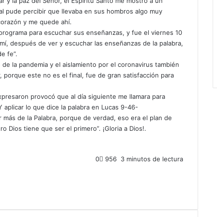
y la paz del Señor, el Espíritu Santo me mostró a un
ual pude percibir que llevaba en sus hombros algo muy
 corazón y me quede ahí.
programa para escuchar sus enseñanzas, y fue el viernes 10
mí, después de ver y escuchar las enseñanzas de la palabra,
e fe”.
 de la pandemia y el aislamiento por el coronavirus también
 porque este no es el final, fue de gran satisfacción para
 expresaron provocó que al día siguiente me llamara para
 aplicar lo que dice la palabra en Lucas 9-46-
 más de la Palabra, porque de verdad, eso era el plan de
Dios tiene que ser el primero”. ¡Gloria a Dios!.
0
956
3 minutos de lectura