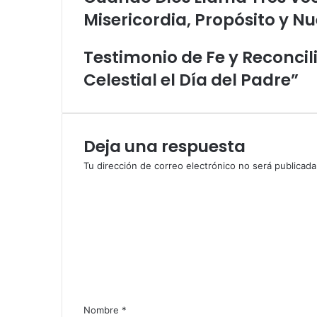
u
e
Misericordia, Propósito y 
c
n
a
c
o
i
t
c
Testimonio de Fe y Reconcili
r
o
ó
Celestial el Día del Padre”
n
i
c
o
Deja una respuesta
Tu dirección de correo electrónico no será publicada
C
o
m
e
n
t
a
r
i
Nombre
*