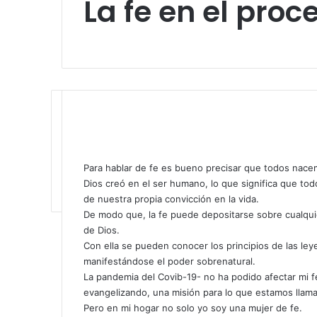
La fe en el pro
F
X
L
T
P
R
W
T
C
I
a
i
u
i
e
h
e
o
m
Para hablar de fe es bueno precisar que todos nacem
c
n
m
n
d
a
l
m
p
Dios creó en el ser humano, lo que significa que to
e
k
b
t
d
t
e
p
r
de nuestra propia convicción en la vida.
b
e
l
e
i
s
g
a
i
De modo que, la fe puede depositarse sobre cualquie
o
d
r
r
t
A
r
r
m
de Dios.
o
I
e
p
a
t
i
Con ella se pueden conocer los principios de las leye
k
n
s
p
m
i
r
manifestándose el poder sobrenatural.
t
r
La pandemia del Covib-19- no ha podido afectar mi fe
p
evangelizando, una misión para lo que estamos llama
o
Pero en mi hogar no solo yo soy una mujer de fe.
r