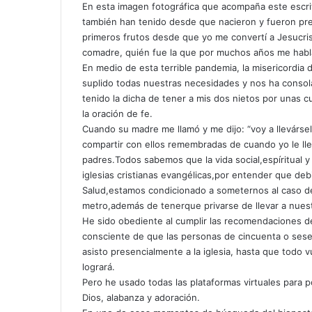
En esta imagen fotográfica que acompaña este escrito
c
también han tenido desde que nacieron y fueron pres
o
primeros frutos desde que yo me convertí a Jesucris
r
comadre, quién fue la que por muchos años me habla
r
En medio de esta terrible pandemia, la misericordia
e
suplido todas nuestras necesidades y nos ha consola
o
tenido la dicha de tener a mis dos nietos por unas 
e
la oración de fe.
l
Cuando su madre me llamó y me dijo: “voy a llevárse
e
compartir con ellos remembradas de cuando yo le llev
c
padres.Todos sabemos que la vida social,espíritual y
t
r
iglesias cristianas evangélicas,por entender que deb
ó
Salud,estamos condicionado a someternos al caso de 
n
metro,además de tenerque privarse de llevar a nuest
i
He sido obediente al cumplir las recomendaciones de
c
consciente de que las personas de cincuenta o sesen
o
asisto presencialmente a la iglesia, hasta que todo v
logrará.
Pero he usado todas las plataformas virtuales para p
Dios, alabanza y adoración.