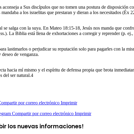
s aconseja a Sus discípulos que no tomen una postura de disposición co
s mandaba a los israelitas que prestaran y dieran a los necesitados (Éx 
al se salga con la suya. En Mateo 18:15-18, Jesús nos manda que conf
.). La Biblia está llena de exhortaciones a corregir y reprender (p. ej
s para lastimarlos o perjudicar su reputación solo para pagarles con la 
 y deseo de venganza.
cta hacia mí mismo y el espíritu de defensa propia que brota inmediat
s del ser natural.4
ompartir por correo electrónico
Imprimir
egram
Compartir por correo electrónico
Imprimir
ibir los nuevas informaciones!