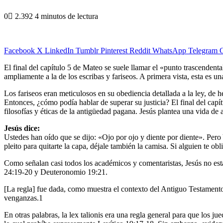
0
2.392
4 minutos de lectura
Facebook
X
LinkedIn
Tumblr
Pinterest
Reddit
WhatsApp
Telegram
C
El final del capítulo 5 de Mateo se suele llamar el «punto trascenden
ampliamente a la de los escribas y fariseos. A primera vista, esta es u
Los fariseos eran meticulosos en su obediencia detallada a la ley, de 
Entonces, ¿cómo podía hablar de superar su justicia? El final del cap
filosofías y éticas de la antigüedad pagana. Jesús plantea una vida d
Jesús dice:
Ustedes han oído que se dijo: «Ojo por ojo y diente por diente». Pero Y
pleito para quitarte la capa, déjale también la camisa. Si alguien te obl
Como señalan casi todos los académicos y comentaristas, Jesús no está
24:19-20 y Deuteronomio 19:21.
[La regla] fue dada, como muestra el contexto del Antiguo Testamento, 
venganzas.1
En otras palabras, la lex talionis era una regla general para que los ju