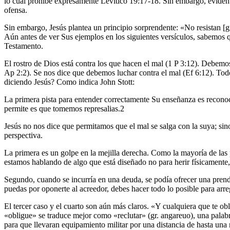
lo cual prohíbe expresamente Levítico 19:17-18. Sin embargo, evident
ofensa.
Sin embargo, Jesús plantea un principio sorprendente: «No resistan [g
Aún antes de ver Sus ejemplos en los siguientes versículos, sabemos q
Testamento.
El rostro de Dios está contra los que hacen el mal (1 P 3:12). Debemo
Ap 2:2). Se nos dice que debemos luchar contra el mal (Ef 6:12). Tod
diciendo Jesús? Como indica John Stott:
La primera pista para entender correctamente Su enseñanza es recono
permite es que tomemos represalias.2
Jesús no nos dice que permitamos que el mal se salga con la suya; sino
perspectiva.
La primera es un golpe en la mejilla derecha. Como la mayoría de las p
estamos hablando de algo que está diseñado no para herir físicamente,
Segundo, cuando se incurría en una deuda, se podía ofrecer una prend
puedas por oponerte al acreedor, debes hacer todo lo posible para arre
El tercer caso y el cuarto son aún más claros. «Y cualquiera que te obl
«obligue» se traduce mejor como «reclutar» (gr. angareuo), una palabra
para que llevaran equipamiento militar por una distancia de hasta una