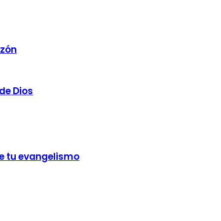
azón
 de Dios
ee tu evangelismo