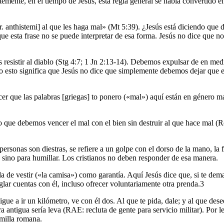
emente, en el tiempo de Jesús, esta regla general se había convertido 
r. anthistemi] al que les haga mal» (Mt 5:39). ¿Jesús está diciendo que
ue esta frase no se puede interpretar de esa forma. Jesús no dice que 
s resistir al diablo (Stg 4:7; 1 Jn 2:13-14). Debemos expulsar de en me
o esto significa que Jesús no dice que simplemente debemos dejar que 
cer que las palabras [griegas] to ponero («mal») aquí están en género
 que debemos vencer el mal con el bien sin destruir al que hace mal (Ro
ersonas son diestras, se refiere a un golpe con el dorso de la mano, la
 sino para humillar. Los cristianos no deben responder de esa manera.
a de vestir («la camisa») como garantía. Aquí Jesús dice que, si te dem
glar cuentas con él, incluso ofrecer voluntariamente otra prenda.3
igue a ir un kilómetro, ve con él dos. Al que te pida, dale; y al que des
 antigua sería leva (RAE: recluta de gente para servicio militar). Por le
 milla romana.