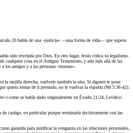
versículo 20 habla de una «justicia» —una forma de vida— que supera
bía sido revelada por Dios. En otro lugar, Jesús critica su legalismo.
 de cualquier cosa en el Antiguo Testamento, y aún más allá de las
e a los amigos y a las personas «buenas».
n la mejilla derecha, vuélvele también la otra. Si alguien te pone
l que quiera tomar de ti prestado, no le vuelvas la espalda (Mt 5:38-42).
iente») como se había dado originalmente en Éxodo 21:24, Levítico
 de castigo, en particular porque terminaría decisivamente con las
a como garantía para justificar la venganza en las relaciones personales,