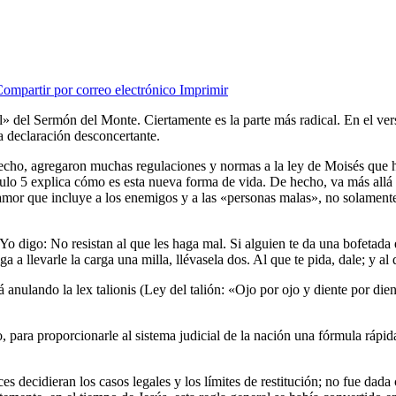
ompartir por correo electrónico
Imprimir
tal» del Sermón del Monte. Ciertamente es la parte más radical. En el 
na declaración desconcertante.
hecho, agregaron muchas regulaciones y normas a la ley de Moisés que ha
ítulo 5 explica cómo es esta nueva forma de vida. De hecho, va más allá
e amor que incluye a los enemigos y a las «personas malas», no solament
o digo: No resistan al que les haga mal. Si alguien te da una bofetada e
iga a llevarle la carga una milla, llévasela dos. Al que te pida, dale; y a
 anulando la lex talionis (Ley del talión: «Ojo por ojo y diente por d
para proporcionarle al sistema judicial de la nación una fórmula rápida
eces decidieran los casos legales y los límites de restitución; no fue dad