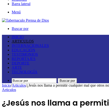
Barra lateral
Menú
Buscar por
INICIO
ARTICULOS
INTERNACIONALES
EDUCACIÓN
TESTIMONIOS
REPORTAJES
DEPORTE
ARTE
TECNOLOGÍA
Buscar por
Inicio
/
Articulos
/
¿Jesús nos llama a permitir cualquier mal que otros n
Articulos
¿Jesús nos llama a permit