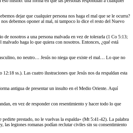
en eso mismo: una forma en que las personas respondían a cualquier
 debemos dejar que cualquier persona nos haga el mal que se le ocurra?
no nos debemos oponer al mal, ni tampoco lo dice el resto del Nuevo
dio de nosotros a una persona malvada en vez de tolerarla (1 Co 5:13;
el malvado haga lo que quiera con nosotros. Entonces, ¿qué está
 masculino, no neutro… Jesús no niega que existe el mal… Lo que no
 12:18 ss.). Las cuatro ilustraciones que Jesús nos da respaldan esta
 forma antigua de presentar un insulto en el Medio Oriente. Aquí
andan, en vez de responder con resentimiento y hacer todo lo que
ee pedirte prestado, no le vuelvas la espalda» (Mt 5:41-42). La palabra
y, las legiones romanas podían reclutar civiles sin su consentimiento