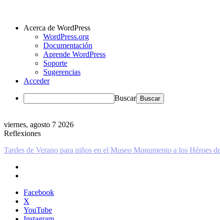
Acerca de WordPress
WordPress.org
Documentación
Aprende WordPress
Soporte
Sugerencias
Acceder
Buscar
viernes, agosto 7 2026
Reflexiones
Procura que la doctrina de la salvación moldee tu evangelismo
Facebook
X
YouTube
Instagram