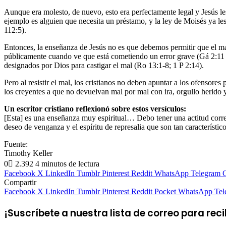
Aunque era molesto, de nuevo, esto era perfectamente legal y Jesús le
ejemplo es alguien que necesita un préstamo, y la ley de Moisés ya le
112:5).
Entonces, la enseñanza de Jesús no es que debemos permitir que el m
públicamente cuando ve que está cometiendo un error grave (Gá 2:11 ss
designados por Dios para castigar el mal (Ro 13:1-8; 1 P 2:14).
Pero al resistir el mal, los cristianos no deben apuntar a los ofensore
los creyentes a que no devuelvan mal por mal con ira, orgullo herido
Un escritor cristiano reflexionó sobre estos versículos:
[Esta] es una enseñanza muy espiritual… Debo tener una actitud corre
deseo de venganza y el espíritu de represalia que son tan característico
Fuente:
Timothy Keller
0
2.392
4 minutos de lectura
Facebook
X
LinkedIn
Tumblr
Pinterest
Reddit
WhatsApp
Telegram
C
Compartir
Facebook
X
LinkedIn
Tumblr
Pinterest
Reddit
Pocket
WhatsApp
Tel
¡Suscríbete a nuestra lista de correo para rec