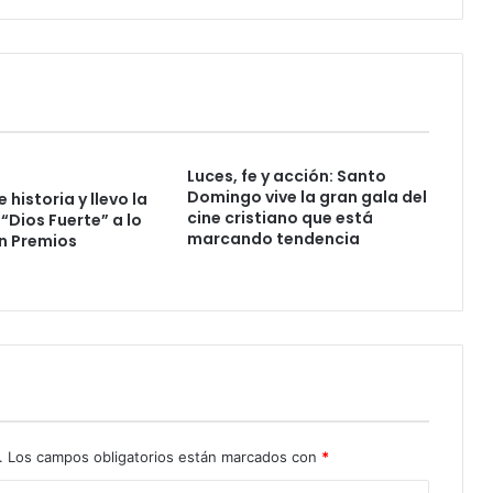
i
t
u
a
l
.
L
Luces, fe y acción: Santo
a
Domingo vive la gran gala del
historia y llevo la
c
cine cristiano que está
“Dios Fuerte” a lo
l
marcando tendencia
n Premios
a
v
e
p
a
r
a
u
n
s
.
Los campos obligatorios están marcados con
*
e