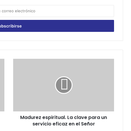
M
a
d
u
r
e
z
e
s
Madurez espiritual. La clave para un
p
servicio eficaz en el Señor
i
r