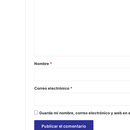
C
o
m
e
n
t
a
r
Nombre
*
i
o
*
Correo electrónico
*
Guarda mi nombre, correo electrónico y web en 