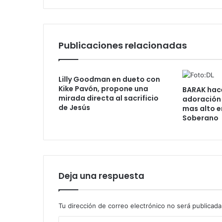
e
ó
l
n
N
i
o
c
Publicaciones relacionadas
m
o
b
r
Lilly Goodman en dueto con
e
Kike Pavón, propone una
BARAK hace 
J
mirada directa al sacrificio
adoración 
e
de Jesús
mas alto e
h
Soberano
o
v
á
Deja una respuesta
Tu dirección de correo electrónico no será publicada