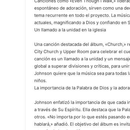
Canciones como «Even Though I Walk,» lider
espontáneo de adoración, sirven como una decl
tema recurrente en todo el proyecto. La músic
actuales, magnificando a Dios y confiando en 
Un llamado a la unidad en la iglesia
Una canción destacada del álbum, «Church,» r
City Church y Upper Room para celebrar el cue
canción es un llamado a la unidad y un mensaje p
global a superar divisiones y críticas, para u
Johnson quiere que la música sea para todas 
niños.
La importancia de la Palabra de Dios y la ador
Johnson enfatizó la importancia de que cada 
a través de Su Espíritu. Ella destaca que la Pal
otros. «No importa por lo que estés pasando en 
hablará,» añadió. El objetivo del álbum es invi