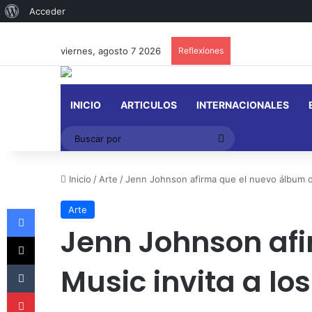
Acerca
Acceder
de
viernes, agosto 7 2026
Reflexiones
WordPress
INICIO
ARTICULOS
INTERNACIONALES
Buscar
por
Inicio
/
Arte
/
Jenn Johnson afirma que el nuevo álbum de
Facebook
Arte
Jenn Johnson afi
X
Tumblr
Music invita a lo
Pinterest