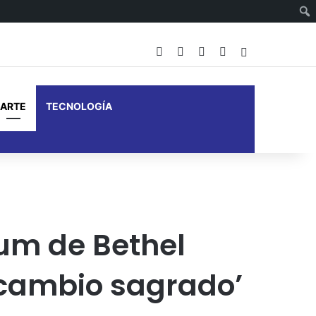
Facebook
X
YouTube
Instagram
Barra lateral
ARTE
TECNOLOGÍA
um de Bethel
ercambio sagrado’