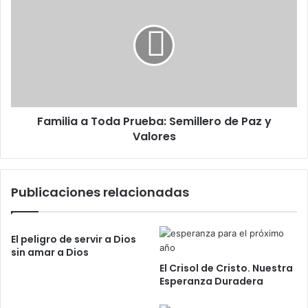
r
t
a
ó
á
m
n
s
i
i
d
l
c
e
i
o
l
a
a
a
c
T
r
Familia a Toda Prueba: Semillero de Paz y
o
u
Valores
d
z
a
d
P
e
r
Publicaciones relacionadas
C
u
r
e
i
b
s
a
El peligro de servir a Dios
t
:
sin amar a Dios
o
S
El Crisol de Cristo. Nuestra
e
e
Esperanza Duradera
n
m
t
i