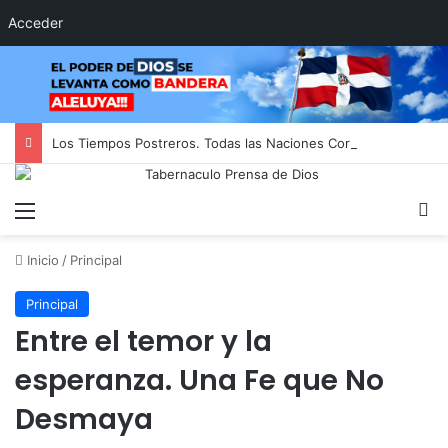
Acceder
Los Tiempos Postreros. Todas las Naciones Correrán al Monte de Jehová
Menú
B
Inicio
/
Principal
Principal
Entre el temor y la
esperanza. Una Fe que No
Desmaya