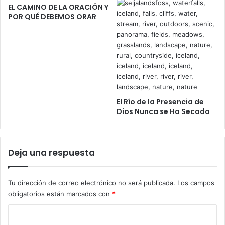
EL CAMINO DE LA ORACIÓN Y
u
l
POR QUÉ DEBEMOS ORAR
V
l
i
e
d
r
a
o
d
e
P
a
El Río de la Presencia de
z
Dios Nunca se Ha Secado
y
V
a
l
Deja una respuesta
o
r
e
Tu dirección de correo electrónico no será publicada.
Los campos
s
obligatorios están marcados con
*
C