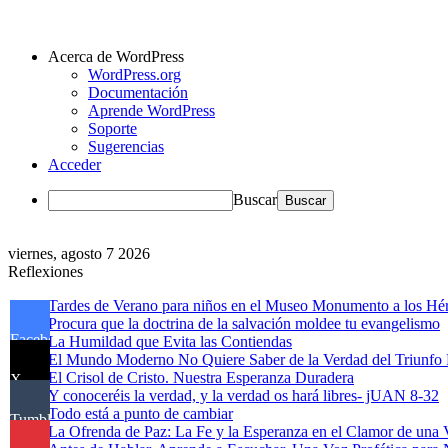
Acerca de WordPress
WordPress.org
Documentación
Aprende WordPress
Soporte
Sugerencias
Acceder
Buscar
viernes, agosto 7 2026
Reflexiones
Tardes de Verano para niños en el Museo Monumento a los Hér
Procura que la doctrina de la salvación moldee tu evangelismo
Facebook
La Humildad que Evita las Contiendas
El Mundo Moderno No Quiere Saber de la Verdad del Triunfo 
El Crisol de Cristo. Nuestra Esperanza Duradera
X
Y conoceréis la verdad, y la verdad os hará libres- jUAN 8-32
Todo está a punto de cambiar
Tumblr
La Ofrenda de Paz: La Fe y la Esperanza en el Clamor de una 