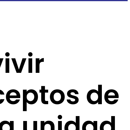
ivir
ceptos de
la unidad