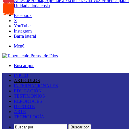
Antes de Hablar, Aprende a Escuchar. Una Voz Profética para
Pinterest
Unidad a toda costa
Reddit
Facebook
X
YouTube
Instagram
Barra lateral
Menú
Buscar por
INICIO
ARTICULOS
INTERNACIONALES
EDUCACIÓN
TESTIMONIOS
REPORTAJES
DEPORTE
ARTE
TECNOLOGÍA
Buscar por