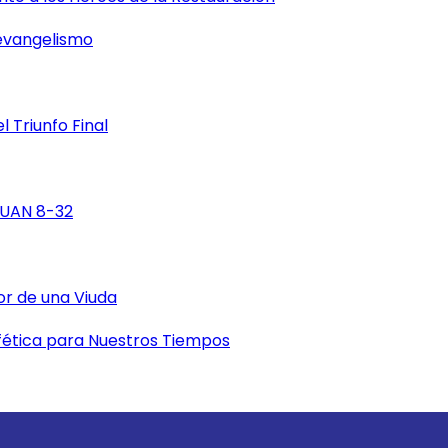
 evangelismo
 Triunfo Final
 jUAN 8-32
or de una Viuda
fética para Nuestros Tiempos