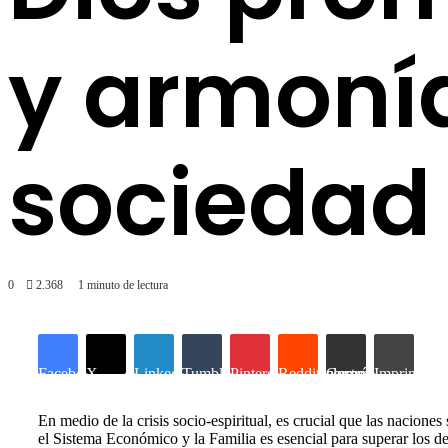
y armonía
sociedad
0
2.368
1 minuto de lectura
Facebook
X
LinkedIn
Tumblr
Pinterest
Reddit
Compartir por correo electrónico
Imprimir
En medio de la crisis socio-espiritual, es crucial que las naciones
el Sistema Económico y la Familia es esencial para superar los de