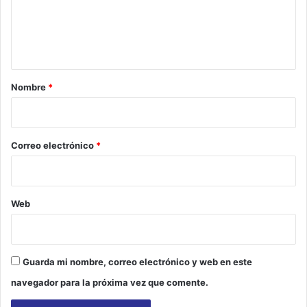
e
n
t
a
r
Nombre
*
i
o
*
Correo electrónico
*
Web
Guarda mi nombre, correo electrónico y web en este
navegador para la próxima vez que comente.